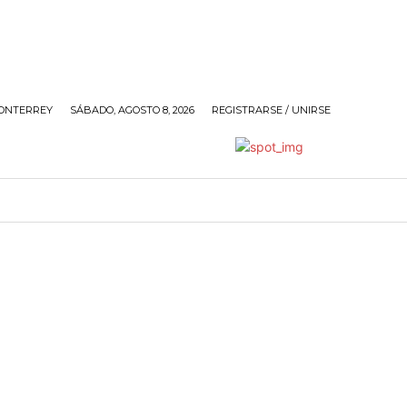
ONTERREY
SÁBADO, AGOSTO 8, 2026
REGISTRARSE / UNIRSE
ANDO
SOCIALES
POLÍTICA
SIN@RROBAR DE A