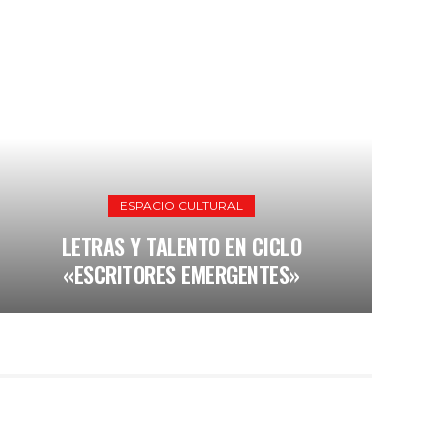
ESPACIO CULTURAL
REGIANDO
LETRAS Y TALENTO EN CICLO
#10DE
LAS TÍPICAS FRASES DE MAMÁ
ESPA
SEG