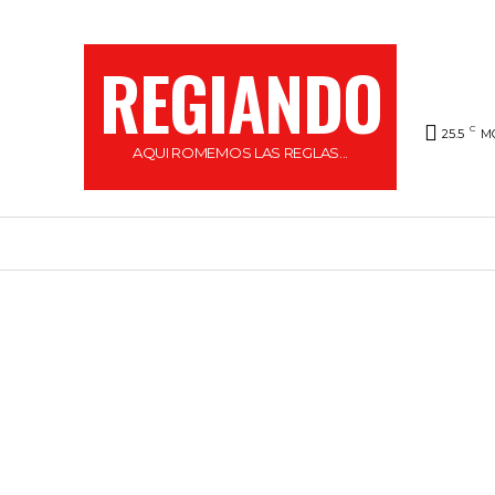
REGIANDO
C
25.5
M
AQUI ROMEMOS LAS REGLAS...
HOME
LOCAL
FARÁNDULA
REGI