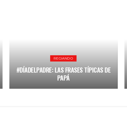
REGIANDO
#RECUPEREMOSNL
#DÍADELPADRE: LAS FRASES TÍPICAS DE
EL INICIO
PAPÁ