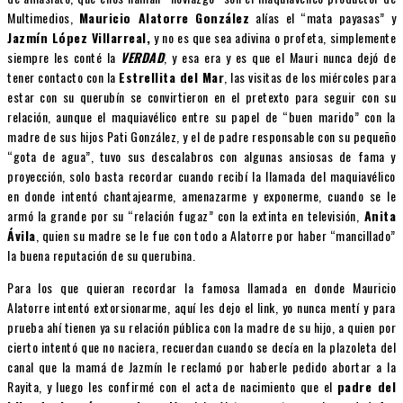
Multimedios,
Mauricio Alatorre González
alías el “mata payasas” y
Jazmín López Villarreal,
y no es que sea adivina o profeta, simplemente
siempre les conté la
VERDAD
, y esa era y es que el Mauri nunca dejó de
tener contacto con la
Estrellita del Mar
, las visitas de los miércoles para
estar con su querubín se convirtieron en el pretexto para seguir con su
relación, aunque el maquiavélico entre su papel de “buen marido” con la
madre de sus hijos Pati González, y el de padre responsable con su pequeño
“gota de agua”, tuvo sus descalabros con algunas ansiosas de fama y
proyección, solo basta recordar cuando recibí la llamada del maquiavélico
en donde intentó chantajearme, amenazarme y exponerme, cuando se le
armó la grande por su “relación fugaz” con la extinta en televisión,
Anita
Ávila
, quien su madre se le fue con todo a Alatorre por haber “mancillado”
la buena reputación de su querubina.
Para los que quieran recordar la famosa llamada en donde Mauricio
Alatorre intentó extorsionarme, aquí les dejo el link, yo nunca mentí y para
prueba ahí tienen ya su relación pública con la madre de su hijo, a quien por
cierto intentó que no naciera, recuerdan cuando se decía en la plazoleta del
canal que la mamá de Jazmín le reclamó por haberle pedido abortar a la
Rayita, y luego les confirmé con el acta de nacimiento que el
padre del