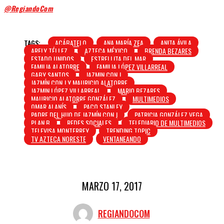
@RegiandoCom
TAGS:
ACÁBATELO
ANA MARÍA ZEA
ANITA ÁVILA
ARELY TÉLLEZ
AZTECA MÉXICO
BRENDA BEZARES
ESTADO UNIDOS
ESTRELLITA DEL MAR
FAMILIA ALATORRE
FAMILIA LÓPEZ VILLARREAL
GABY SANTOS
JAZMIN CON J
JAZMÍN CON J Y MAURICIO ALATORRE
JAZMIN LÓPEZ VILLARREAL
MARIO BEZARES
MAURICIO ALATORRE GONZÁLEZ
MULTIMEDIOS
OMAR ALANÍS
PACO STANLEY
PADRE DEL HIJO DE JAZMÍN CON J
PATRICIA GONZÁLEZ VEGA
PLAN B
REDES SOCIALES
TELEDIARIO DE MULTIMEDIOS
TELEVISA MONTERREY
TRENDING TOPIC
TV AZTECA NORESTE
VENTANEANDO
MARZO 17, 2017
REGIANDOCOM