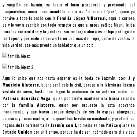
y simplón de Jazmín, ya hasta el buen ponderado y presumido del
maquiavélico, como buen mandilón ahora es “el señor López”, quien ya
convive a todo lo ancho con la
Familia López Villarreal,
aquí lo curioso
es y lo voy a escribir con todo respeto es que al maquiavélico Mauri, le da
roña los corrientitos y la gentuza, sin embargo ahora es el hijo pródigo de
los López y por ende se convierte en uno más del Topo, como da vueltas la
vida verdad, cae más pronto un hablador que un cojo.
Aquí lo único que nos resta esperar es la boda de
Jazmín con J y
Mauricio Alatorre
, bueno será solo la civil, porque a la Iglesia no llegará
vestida de novia, hasta que llegue la anulación de su anterior unión con
Patricia González Vega
, quien por cierto mantiene una buena relación
con la
familia Alatorre,
quien por supuesto la está apoyando
moralmente, y que bueno porque después de ser la esposa abnegada,
solidaria y buena madre, al maquiavélico le valió un cacahuate, y prefirió las
naguas de la corrientita de
Jazmín con J,
lo mejor es que Pati se quede en
Estado Unidos
por un tiempo, porque ha de ser incómodo para ella y sus