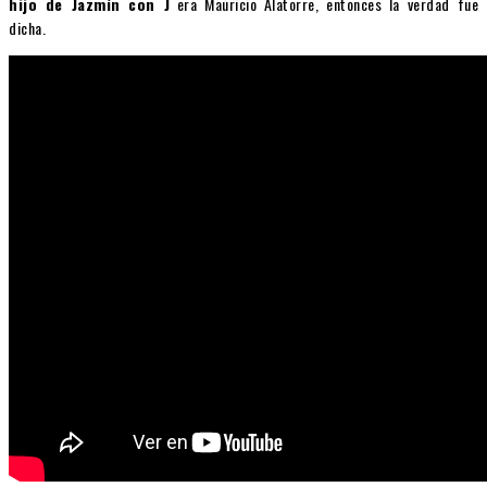
hijo de Jazmín con J
era Mauricio Alatorre, entonces la verdad fue
dicha.