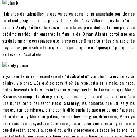
Hablando de talentillos la que ya se va como lo ha anunciado por tiempo
indefinido, siguiendo los pasos de Jazmín López Villarreal, es la próxima
señora
Arely Téllez
, la versión de ella es para dedicarle tiempo a su
próximo marido, sin embargo la familia de
Omar Alanís
contó que era
verdaderamente vergonzoso que la esposa de Omarcito anduviera haciendo
payasadas, pero sobre todo que se dejara toquetear, “quesque” por que así
se llevan en Acábatelo.
Y ya pare terminar, recientemente “
Acábatelo
” cumplió 11 años de estar
al aire, y pienso, ¿En qué se convirtió? La respuesta es simple, en nada,
todos haciendo bola y llevándose muy muy fuerte, la forma en que Mario
Bezares se comporta, dice y maneja su personaje, cada día se acerca más a
una burda copia del señor
Paco Stanley
, las palabras que utiliza y los
modos, son los mismos, claro con la diferencia de que uno de que Paco era
el conductor y Mario su patiño, en eso hay una gran diferencia, Mario ya
está más que desgastado éste señor, nada nuevo que aportar y si mucho
que detestar, porque aunque diga, grite y pregone que todos los talentillos
de Acábatelo son como sus hijos, eso está muy lejos de ser cierto, basta