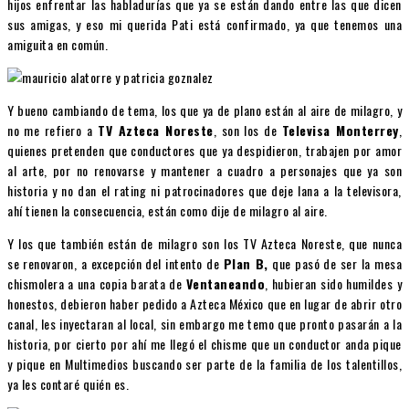
hijos enfrentar las habladurías que ya se están dando entre las que dicen
sus amigas, y eso mi querida Pati está confirmado, ya que tenemos una
amiguita en común.
Y bueno cambiando de tema, los que ya de plano están al aire de milagro, y
no me refiero a
TV Azteca Noreste
, son los de
Televisa Monterrey
,
quienes pretenden que conductores que ya despidieron, trabajen por amor
al arte, por no renovarse y mantener a cuadro a personajes que ya son
historia y no dan el rating ni patrocinadores que deje lana a la televisora,
ahí tienen la consecuencia, están como dije de milagro al aire.
Y los que también están de milagro son los TV Azteca Noreste, que nunca
se renovaron, a excepción del intento de
Plan B,
que pasó de ser la mesa
chismolera a una copia barata de
Ventaneando
, hubieran sido humildes y
honestos, debieron haber pedido a Azteca México que en lugar de abrir otro
canal, les inyectaran al local, sin embargo me temo que pronto pasarán a la
historia, por cierto por ahí me llegó el chisme que un conductor anda pique
y pique en Multimedios buscando ser parte de la familia de los talentillos,
ya les contaré quién es.