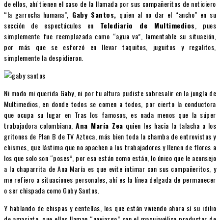
de ellos, ahí tienen el caso de la llamada por sus compañeritos de noticiero
“la garrocha humana”,
Gaby Santos,
quien al no dar el “ancho” en su
sección de espectáculos en
Telediario de Multimedios
, pues
simplemente fue reemplazada como “agua va”, lamentable su situación,
por más que se esforzó en llevar taquitos, juguitos y regalitos,
simplemente la despidieron.
Ni modo mi querida Gaby, ni por tu altura pudiste sobresalir en la jungla de
Multimedios, en donde todos se comen a todos, por cierto la conductora
que ocupa su lugar en Tras los famosos, es nada menos que la súper
trabajadora colombiana,
Ana María Zea
quien les hacia la talacha a los
gritones de Plan B de TV Azteca, más bien toda la chamba de entrevistas y
chismes, que lástima que no apachen a los trabajadores y llenen de flores a
los que solo son “poses”, por eso están como están, lo único que le aconsejo
a la chaparrita de Ana María es que evite intimar con sus compañeritos, y
me refiero a situaciones personales, ahí es la línea delgada de permanecer
o ser chispada como Gaby Santos.
Y hablando de chispas y centellas, los que están viviendo ahora sí su idilio
de amasiato, que ellos llaman “noviazgo” son el maquiavélico productor de