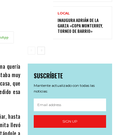
LOCAL
INAUGURA ADRIÁN DE LA
GARZA «COPA MONTERREY,
TORNEO DE BARRIO»
sApp
ina quería
estaba muy
SUSCRÍBETE
 casa, que
Mantente actualizado con todas las
edido esa
noticias:
iar, hasta
SIGN UP
nita llevó
ntándole a