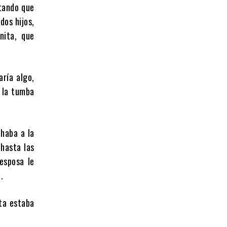
ntando que
dos hijos,
nita, que
aría algo,
a la tumba
chaba a la
 hasta las
esposa le
.
ta estaba