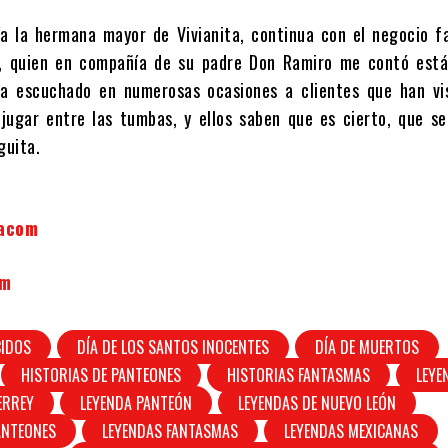
a la hermana mayor de Vivianita, continua con el negocio fa
s, quien en compañía de su padre Don Ramiro me contó está 
a escuchado en numerosas ocasiones a clientes que han vi
jugar entre las tumbas, y ellos saben que es cierto, que se
guita.
acom
om
CIDOS
DÍA DE LOS SANTOS INOCENTES
DÍA DE MUERTOS
HISTORIAS DE PANTEONES
HISTORIAS FANTASMAS
LEYE
ERREY
LEYENDA PANTEÓN
LEYENDAS DE NUEVO LEÓN
ANTEONES
LEYENDAS FANTASMAS
LEYENDAS MEXICANAS