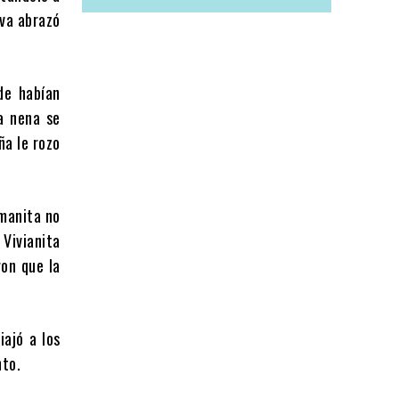
lva abrazó
de habían
la nena se
ña le rozo
rmanita no
 Vivianita
ron que la
iajó a los
nto.