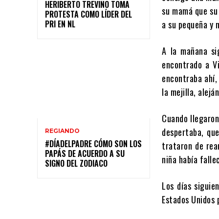
HERIBERTO TREVIÑO TOMA
su mamá que su 
PROTESTA COMO LÍDER DEL
PRI EN NL
a su pequeña y n
A la mañana si
encontrado a Vi
encontraba ahí, 
la mejilla, alej
Cuando llegaron
despertaba, que
REGIANDO
#DÍADELPADRE CÓMO SON LOS
trataron de rea
PAPÁS DE ACUERDO A SU
niña había fall
SIGNO DEL ZODIACO
Los días siguien
Estados Unidos p