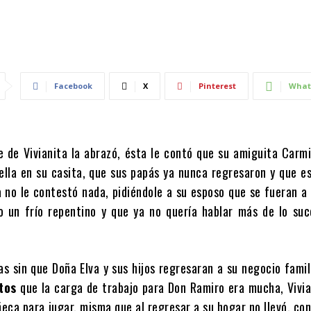
Facebook
X
Pinterest
What
 de Vivianita la abrazó, ésta le contó que su amiguita Carm
 ella en su casita, que sus papás ya nunca regresaron y que 
a no le contestó nada, pidiéndole a su esposo que se fueran a
o un frío repentino y que ya no quería hablar más de lo suc
s sin que Doña Elva y sus hijos regresaran a su negocio famil
tos
que la carga de trabajo para Don Ramiro era mucha, Vivia
eca para jugar, misma que al regresar a su hogar no llevó, co