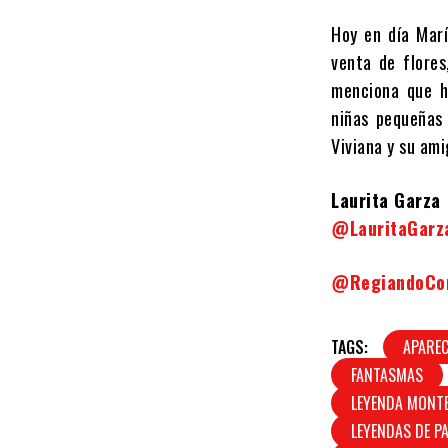
Hoy en día Marí
venta de flore
menciona que h
niñas pequeñas 
Viviana y su ami
Laurita Garza
@LauritaGarz
@RegiandoC
TAGS:
APARE
FANTASMAS
LEYENDA MONT
LEYENDAS DE P