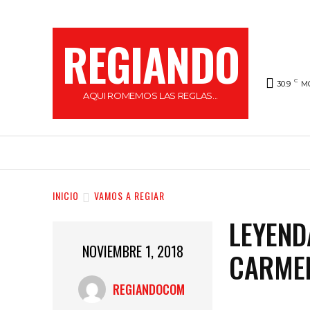
REGIANDO
C
30.9
M
AQUI ROMEMOS LAS REGLAS...
HOME
LOCAL
FARÁNDULA
REGI
INICIO
VAMOS A REGIAR
LEYEND
NOVIEMBRE 1, 2018
CARMEN
REGIANDOCOM