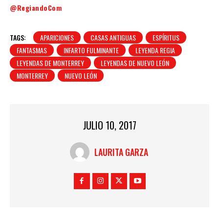
@RegiandoCom
TAGS:
APARICIONES
CASAS ANTIGUAS
ESPÍRITUS
FANTASMAS
INFARTO FULMINANTE
LEYENDA REGIA
LEYENDAS DE MONTERREY
LEYENDAS DE NUEVO LEÓN
MONTERREY
NUEVO LEÓN
JULIO 10, 2017
LAURITA GARZA