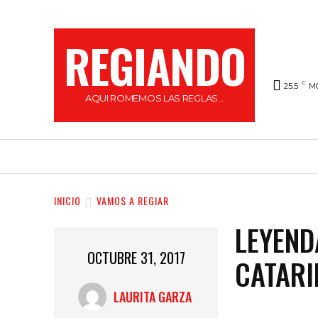
REGIANDO
C
25.5
M
AQUI ROMEMOS LAS REGLAS...
HOME
LOCAL
FARÁNDULA
REGI
INICIO
VAMOS A REGIAR
LEYEND
OCTUBRE 31, 2017
CATARI
LAURITA GARZA