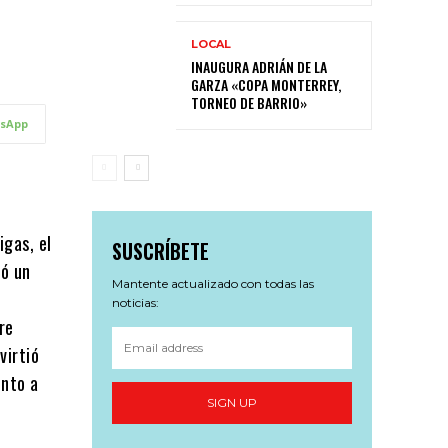
LOCAL
INAUGURA ADRIÁN DE LA
GARZA «COPA MONTERREY,
TORNEO DE BARRIO»
sApp
igas, el
SUSCRÍBETE
tó un
Mantente actualizado con todas las
e
noticias:
re
virtió
ento a
SIGN UP