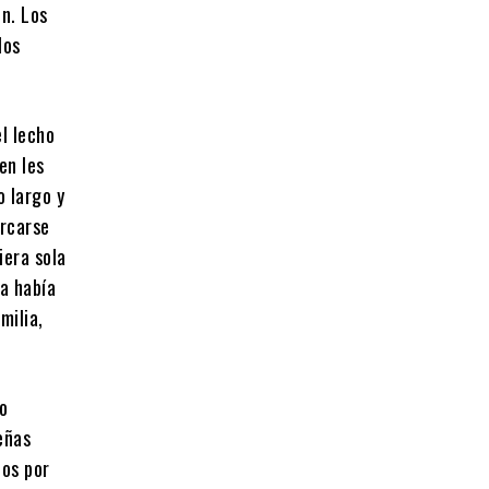
n. Los
los
l lecho
en les
o largo y
ercarse
iera sola
ha había
milia,
do
eñas
dos por