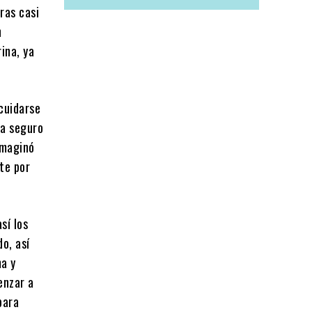
ras casi
n
ina, ya
 cuidarse
ba seguro
imaginó
te por
sí los
o, así
ma y
enzar a
para