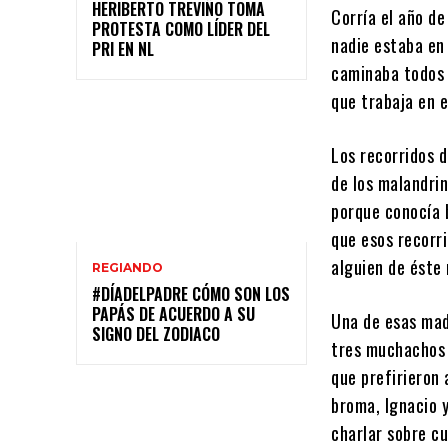
HERIBERTO TREVIÑO TOMA
Corría el año de
PROTESTA COMO LÍDER DEL
nadie estaba en 
PRI EN NL
caminaba todos 
que trabaja en e
Los recorridos d
de los malandri
porque conocía 
que esos recorri
alguien de éste
REGIANDO
#DÍADELPADRE CÓMO SON LOS
PAPÁS DE ACUERDO A SU
Una de esas mad
SIGNO DEL ZODIACO
tres muchachos 
que prefirieron 
broma, Ignacio 
charlar sobre cu