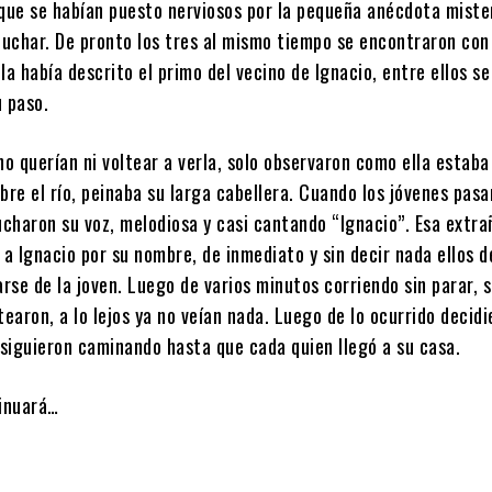
 que se habían puesto nerviosos por la pequeña anécdota miste
uchar. De pronto los tres al mismo tiempo se encontraron con 
l la había descrito el primo del vecino de Ignacio, entre ellos s
u paso.
o querían ni voltear a verla, solo observaron como ella estab
bre el río, peinaba su larga cabellera. Cuando los jóvenes pasa
ucharon su voz, melodiosa y casi cantando “Ignacio”. Esa extr
 a Ignacio por su nombre, de inmediato y sin decir nada ellos d
arse de la joven. Luego de varios minutos corriendo sin parar, 
tearon, a lo lejos ya no veían nada. Luego de lo ocurrido decid
siguieron caminando hasta que cada quien llegó a su casa.
tinuará…