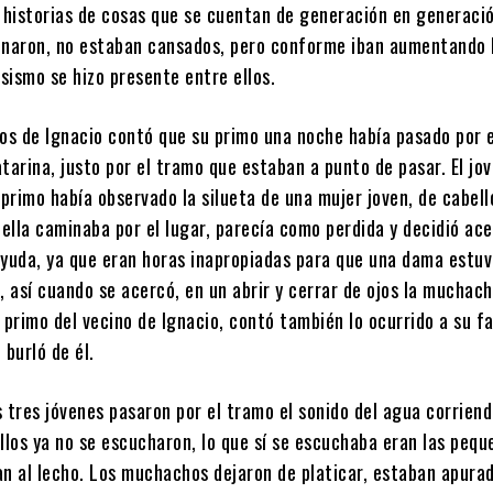
historias de cosas que se cuentan de generación en generació
naron, no estaban cansados, pero conforme iban aumentando 
osismo se hizo presente entre ellos.
nos de Ignacio contó que su primo una noche había pasado por e
tarina, justo por el tramo que estaban a punto de pasar. El jov
rimo había observado la silueta de una mujer joven, de cabell
 ella caminaba por el lugar, parecía como perdida y decidió ac
ayuda, ya que eran horas inapropiadas para que una dama estuv
, así cuando se acercó, en un abrir y cerrar de ojos la muchac
 primo del vecino de Ignacio, contó también lo ocurrido a su fa
 burló de él.
 tres jóvenes pasaron por el tramo el sonido del agua corrien
llos ya no se escucharon, lo que sí se escuchaba eran las pequ
an al lecho. Los muchachos dejaron de platicar, estaban apura