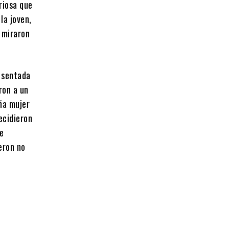
riosa que
la joven,
e miraron
a sentada
ron a un
aña mujer
ecidieron
se
ieron no