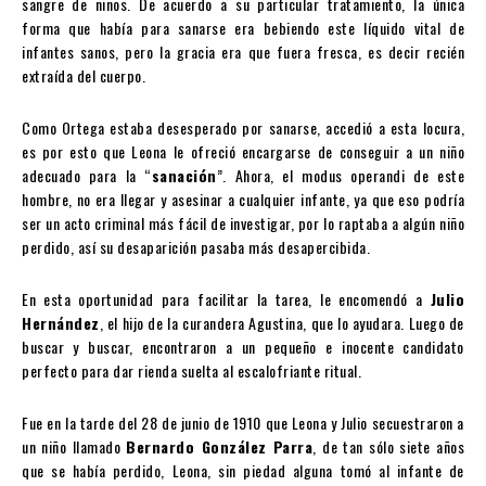
sangre de niños. De acuerdo a su particular tratamiento, la única
forma que había para sanarse era bebiendo este líquido vital de
infantes sanos, pero la gracia era que fuera fresca, es decir recién
extraída del cuerpo.
Como Ortega estaba desesperado por sanarse, accedió a esta locura,
es por esto que Leona le ofreció encargarse de conseguir a un niño
adecuado para la “
sanación
”. Ahora, el modus operandi de este
hombre, no era llegar y asesinar a cualquier infante, ya que eso podría
ser un acto criminal más fácil de investigar, por lo raptaba a algún niño
perdido, así su desaparición pasaba más desapercibida.
En esta oportunidad para facilitar la tarea, le encomendó a
Julio
Hernández
, el hijo de la curandera Agustina, que lo ayudara. Luego de
buscar y buscar, encontraron a un pequeño e inocente candidato
perfecto para dar rienda suelta al escalofriante ritual.
Fue en la tarde del 28 de junio de 1910 que Leona y Julio secuestraron a
un niño llamado
Bernardo González Parra
, de tan sólo siete años
que se había perdido, Leona, sin piedad alguna tomó al infante de