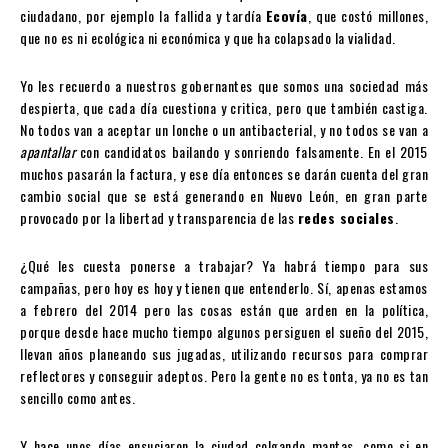
ciudadano, por ejemplo la fallida y tardía
Ecovía
, que costó millones,
que no es ni ecológica ni económica y que ha colapsado la vialidad.
Yo les recuerdo a nuestros gobernantes que somos una sociedad más
despierta, que cada día cuestiona y critica, pero que también castiga.
No todos van a aceptar un lonche o un antibacterial, y no todos se van a
apantallar
con candidatos bailando y sonriendo falsamente. En el 2015
muchos pasarán la factura, y ese día entonces se darán cuenta del gran
cambio social que se está generando en Nuevo León, en gran parte
provocado por la libertad y transparencia de las
redes sociales
.
¿Qué les cuesta ponerse a trabajar? Ya habrá tiempo para sus
campañas, pero hoy es hoy y tienen que entenderlo. Sí, apenas estamos
a febrero del 2014 pero las cosas están que arden en la política,
porque desde hace mucho tiempo algunos persiguen el sueño del 2015,
llevan años planeando sus jugadas, utilizando recursos para comprar
reflectores y conseguir adeptos. Pero la gente no es tonta, ya no es tan
sencillo como antes.
Y hace unos días ensuciaron la ciudad colgando mantas, como si en