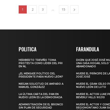
...
1
2
3
15
POLITICA
FARANDULA
HERIBERTO TREVIÑO TOMA
DICEN QUE JOSÉ JOSÉ M
PROTESTA COMO LÍDER DEL PRI
UNA CASA HOGAR, SOLO 
EN NL
ABANDONADO
¿EL MENSAJE POLÍTICO DEL
MUERE EL PRÍNCIPE DE L
PRESIDENTE PARA NUEVO LEÓN?
JOSÉ JOSÉ
NIEGAN SOLICITUD DE AMPARO A
MUERE EL GRAN CELSO PI
MANUEL GONZÁLEZ
NUEVO LEÓN DE LUTO
LA ÚLTIMA CARTA DEL PAN EN
MUERE EL ACTOR LUKE P
NUEVO LEÓN ES LA DEMOCRACIA
BEVERLY HILLS 90210
ADMINISTRACIÓN DE EL BRONCO
MUERE EL ACTOR Y CO
SIN PLAN DE SEGURIDAD
REGIOMONTANO JUAN 