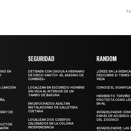
Pá
SEGURIDAD
RANDOM
URIÓ EN
DETIENEN CON DROGA A HERMANO
¿CREES EN LA REENC
Y
DE DIEGO SANTOY «EL ASESINO DE
DESCUBRE SI TIENES
CUMBRES»
VIEJA
A CANCIÓN
LOCALIZAN EN ESCOBEDO HOMBRE
CONOCE EL SIGNIFIC
SIN VIDA AL INTERIOR DE UN
TAMBO DE BASURA
HERIBERTO TREVIÑO
ÑA,
PROTESTA COMO LÍD
ENCAPUCHADOS ASALTAN
EN NL
INSTALACIONES DE GALLETERA
CÚETARA
ERRY DE
#DÍADELPADRE CÓM
PAPÁS DE ACUERDO 
LOCALIZAN DOS CUERPOS
DEL ZODIACO
CALCINADOS EN LA COLONIA
NDUCTOR
INDEPENDENCIA
RAMÓN
#DÍADELPADRE: LAS 