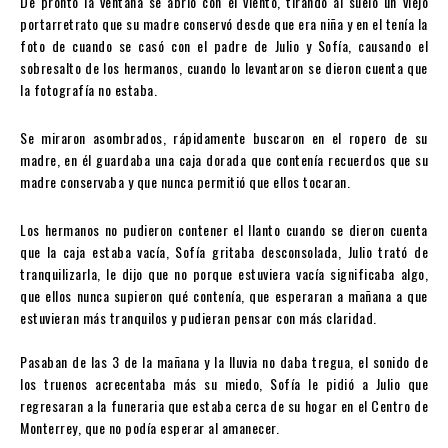
De pronto la ventana se abrió con el viento, tirando al suelo un viejo
portarretrato que su madre conservó desde que era niña y en el tenía la
foto de cuando se casó con el padre de Julio y Sofía, causando el
sobresalto de los hermanos, cuando lo levantaron se dieron cuenta que
la fotografía no estaba.
Se miraron asombrados, rápidamente buscaron en el ropero de su
madre, en él guardaba una caja dorada que contenía recuerdos que su
madre conservaba y que nunca permitió que ellos tocaran.
Los hermanos no pudieron contener el llanto cuando se dieron cuenta
que la caja estaba vacía, Sofía gritaba desconsolada, Julio trató de
tranquilizarla, le dijo que no porque estuviera vacía significaba algo,
que ellos nunca supieron qué contenía, que esperaran a mañana a que
estuvieran más tranquilos y pudieran pensar con más claridad.
Pasaban de las 3 de la mañana y la lluvia no daba tregua, el sonido de
los truenos acrecentaba más su miedo, Sofía le pidió a Julio que
regresaran a la funeraria que estaba cerca de su hogar en el Centro de
Monterrey, que no podía esperar al amanecer.