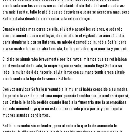
alumbrada con los velones cerca del ataúd, el chiflido del viento cada vez
era más fuerte, Julio le pidió que se detuviera que no se acercara más, pero
Sofía estaba decidida a enfrentar a la extraña mujer.
Cuando estaba mas cerca de ella, el viento apagó los velones, quedando
completamente oscuro el lugar, de inmediato el vigilante se acercó a ella
para alumbrarle con su linterna, un miedo desmedido inundó a Sofía, pero
era su madre la que estaba tendida, tenía que saber que ocurría y por qué.
El cielo se alumbraba brevemente por los rayos, mismos que se reflejaban
en el ventanal de la sala, la mujer siguió rezado, cuando llegó Sofía a su
lado, la mujer dejó de hacerlo, el vigilante con su mano temblorosa siguió
alumbrando a la hija de la señora Esthela.
Con voz nerviosa Sofía le preguntó a la mujer si había conocido a su madre,
de pronto la voz de la extraña mujer parecía temblorosa, le contestó que sí,
que Esthela le había pedido cuando llegó a la funeraria que la acompañara
en todo momento, ya que no estaba preparada para partir y que dejaba
muchos asuntos pendientes.
Sofía la escuchó sin entender, pero atenta a lo que la desconocida le
contaba, le dijo que Esthela le había pedido que fuera a su casa y que le