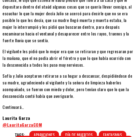
depositara dentro del ataúd algunas cosas que se quería llevar consigo, al
escuchar lo que la mujer decía Julio se acercó para decirle que no se era
posible lo que les decía, que su madre llegó muerta y muerta estaba, la
mujer lo interrumpió y les pidió que buscaran dentro, para después
encaminarse hacia el ventanal y desaparecer entre los rayos, truenos y la
fuerte lluvia que se sentía.
El vigilante les pidió que lo mejor era que se retiraran y que regresaran por
la mañana, que el no podía abrir el féretro y que lo que había ocurrido con
la desconocida a todos los puso muy nerviosos.
Sofía y Julio aceptaron retirarse a su hogar a descansar, despidiéndose de
su madre, agradeciendo al vigilante y la señora de limpieza haberlos
acompañado, se fueron con miedo y dolor, pero tenían claro que lo que la
desconocida contó había que averiguarlo.
Continuará…
Laurita Garza
@LauritaGarzaCOM
TAGS:
APARICIONES
DÍA DE MUERTOS
FANTASMAS