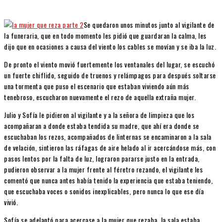
Se quedaron unos minutos junto al vigilante de
la funeraria, que en todo momento les pidió que guardaran la calma, les
dijo que en ocasiones a causa del viento los cables se movían y se iba la luz.
De pronto el viento movió fuertemente los ventanales del lugar, se escuchó
un fuerte chiflido, seguido de truenos y relámpagos para después soltarse
una tormenta que puso el escenario que estaban viviendo aún más
tenebroso, escucharon nuevamente el rezo de aquella extraña mujer.
Julio y Sofía le pidieron al vigilante y a la señora de limpieza que los
acompañaran a donde estaba tendida su madre, que ahí era donde se
escuchaban los rezos, acompañados de linternas se encaminaron a la sala
de velación, sintieron las ráfagas de aire helado al ir acercándose más, con
pasos lentos por la falta de luz, lograron pararse justo en la entrada,
pudieron observar a la mujer frente al féretro rezando, el vigilante les
comentó que nunca antes había tenido la experiencia que estaba teniendo,
que escuchaba voces o sonidos inexplicables, pero nunca lo que ese día
vivió.
Sofía se adelantó para acercase a la mujer que rezaba, la sala estaba