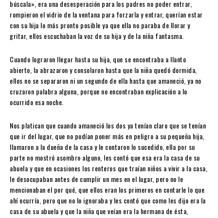
búscala», era una desesperación para los padres no poder entrar,
rompieron el vidrio de la ventana para forzarla y entrar, querían estar
con su hija lo más pronto posible ya que ella no paraba de llorar y
gritar, ellos escuchaban la voz de su hija y de la niña fantasma.
Cuando lograron llegar hasta su hija, que se encontraba a llanto
abierto, la abrazaron y consolaron hasta que la niña quedó dormida,
ellos no se separaron ni un segundo de ella hasta que amaneció, ya no
cruzaron palabra alguna, porque no encontraban explicación a lo
ocurrido esa noche.
Nos platican que cuando amaneció los dos ya tenían claro que se tenían
que ir del lugar, que no podían poner más en peligro a su pequeña hija,
llamaron a la dueña de la casa y le contaron lo sucedido, ella por su
parte no mostró asombro alguno, les contó que esa era la casa de su
abuela y que en ocasiones los renteros que traían niños a vivir a la casa,
le desocupaban antes de cumplir un mes en el lugar, pero no le
mencionaban el por qué, que ellos eran los primeros en contarle lo que
ahí ocurría, pero que no lo ignoraba y les contó que como les dijo era la
casa de su abuela y que la niña que veían era la hermana de ésta,