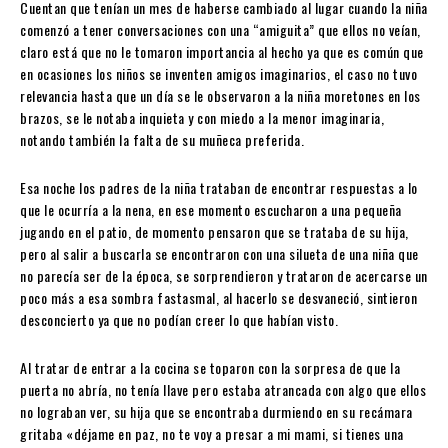
Cuentan que tenían un mes de haberse cambiado al lugar cuando la niña
comenzó a tener conversaciones con una “amiguita” que ellos no veían,
claro está que no le tomaron importancia al hecho ya que es común que
en ocasiones los niños se inventen amigos imaginarios, el caso no tuvo
relevancia hasta que un día se le observaron a la niña moretones en los
brazos, se le notaba inquieta y con miedo a la menor imaginaria,
notando también la falta de su muñeca preferida.
Esa noche los padres de la niña trataban de encontrar respuestas a lo
que le ocurría a la nena, en ese momento escucharon a una pequeña
jugando en el patio, de momento pensaron que se trataba de su hija,
pero al salir a buscarla se encontraron con una silueta de una niña que
no parecía ser de la época, se sorprendieron y trataron de acercarse un
poco más a esa sombra fastasmal, al hacerlo se desvaneció, sintieron
desconcierto ya que no podían creer lo que habían visto.
Al tratar de entrar a la cocina se toparon con la sorpresa de que la
puerta no abría, no tenía llave pero estaba atrancada con algo que ellos
no lograban ver, su hija que se encontraba durmiendo en su recámara
gritaba «déjame en paz, no te voy a presar a mi mami, si tienes una