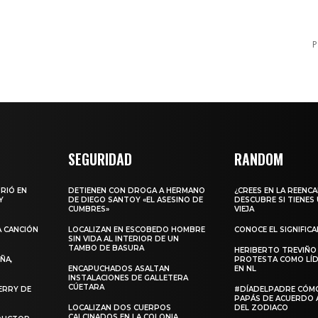
P
SEGURIDAD
RANDOM
URIÓ EN
DETIENEN CON DROGA A HERMANO
¿CREES EN LA REENC
Y
DE DIEGO SANTOY «EL ASESINO DE
DESCUBRE SI TIENES
CUMBRES»
VIEJA
A CANCIÓN
LOCALIZAN EN ESCOBEDO HOMBRE
CONOCE EL SIGNIFIC
SIN VIDA AL INTERIOR DE UN
TAMBO DE BASURA
HERIBERTO TREVIÑO
ÑA,
PROTESTA COMO LÍD
ENCAPUCHADOS ASALTAN
EN NL
INSTALACIONES DE GALLETERA
CÚETARA
ERRY DE
#DÍADELPADRE CÓM
PAPÁS DE ACUERDO 
LOCALIZAN DOS CUERPOS
DEL ZODIACO
CALCINADOS EN LA COLONIA