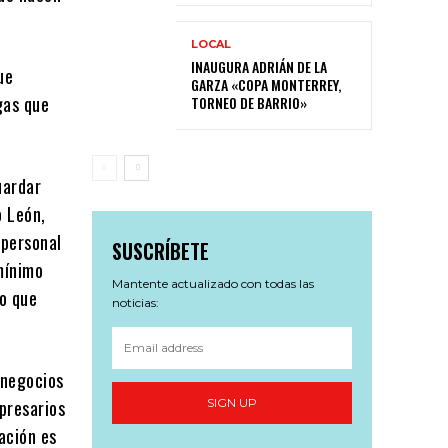
LOCAL
INAUGURA ADRIÁN DE LA
ue
GARZA «COPA MONTERREY,
gas que
TORNEO DE BARRIO»
uardar
o León,
 personal
SUSCRÍBETE
mínimo
Mantente actualizado con todas las
lo que
noticias:
 negocios
presarios
SIGN UP
ación es