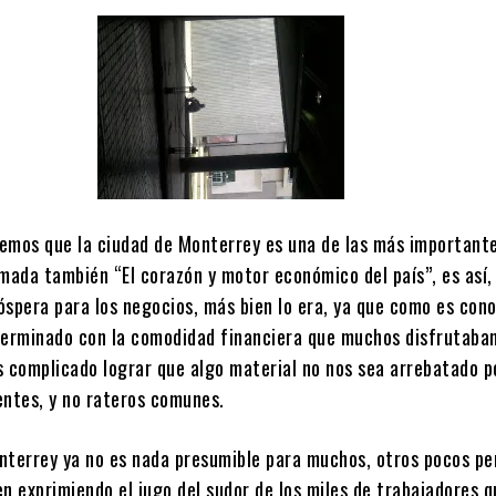
abemos que la ciudad de Monterrey es una de las más important
amada también “El corazón y motor económico del país”, es así,
óspera para los negocios, más bien lo era, ya que como es cono
terminado con la comodidad financiera que muchos disfrutaban
s complicado lograr que algo material no nos sea arrebatado p
entes, y no rateros comunes.
nterrey ya no es nada presumible para muchos, otros pocos pe
n exprimiendo el jugo del sudor de los miles de trabajadores 