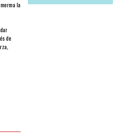
e merma la
ndar
ués de
rza,