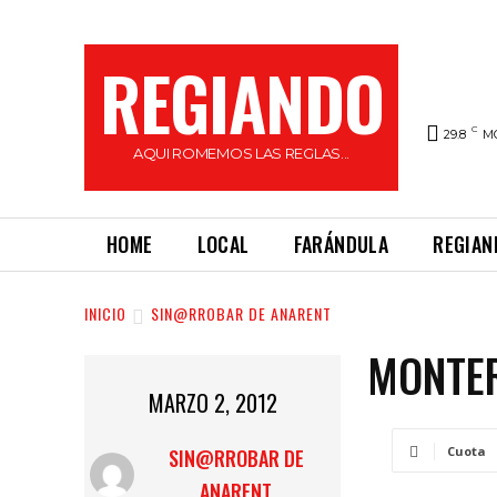
REGIANDO
C
29.8
M
AQUI ROMEMOS LAS REGLAS...
HOME
LOCAL
FARÁNDULA
REGIAN
INICIO
SIN@RROBAR DE ANARENT
MONTE
MARZO 2, 2012
Cuota
SIN@RROBAR DE
ANARENT