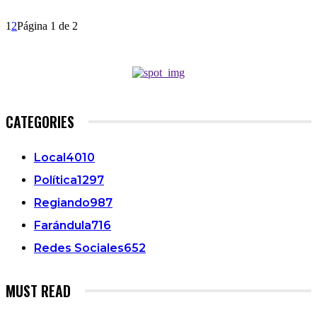
1
2
Página 1 de 2
CATEGORIES
Local
4010
Política
1297
Regiando
987
Farándula
716
Redes Sociales
652
MUST READ