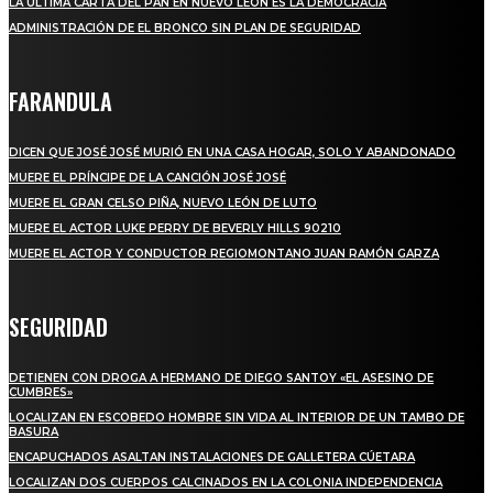
LA ÚLTIMA CARTA DEL PAN EN NUEVO LEÓN ES LA DEMOCRACIA
ADMINISTRACIÓN DE EL BRONCO SIN PLAN DE SEGURIDAD
FARANDULA
DICEN QUE JOSÉ JOSÉ MURIÓ EN UNA CASA HOGAR, SOLO Y ABANDONADO
MUERE EL PRÍNCIPE DE LA CANCIÓN JOSÉ JOSÉ
MUERE EL GRAN CELSO PIÑA, NUEVO LEÓN DE LUTO
MUERE EL ACTOR LUKE PERRY DE BEVERLY HILLS 90210
MUERE EL ACTOR Y CONDUCTOR REGIOMONTANO JUAN RAMÓN GARZA
SEGURIDAD
DETIENEN CON DROGA A HERMANO DE DIEGO SANTOY «EL ASESINO DE
CUMBRES»
LOCALIZAN EN ESCOBEDO HOMBRE SIN VIDA AL INTERIOR DE UN TAMBO DE
BASURA
ENCAPUCHADOS ASALTAN INSTALACIONES DE GALLETERA CÚETARA
LOCALIZAN DOS CUERPOS CALCINADOS EN LA COLONIA INDEPENDENCIA