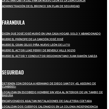
LA ÚLTIMA CARTA DEL PAN EN NUEVO LEÓN ES LA DEMOCRACIA
ADMINISTRACIÓN DE EL BRONCO SIN PLAN DE SEGURIDAD
FARANDULA
DICEN QUE JOSÉ JOSÉ MURIÓ EN UNA CASA HOGAR, SOLO Y ABANDONADO
MUERE EL PRÍNCIPE DE LA CANCIÓN JOSÉ JOSÉ
MUERE EL GRAN CELSO PIÑA, NUEVO LEÓN DE LUTO
MUERE EL ACTOR LUKE PERRY DE BEVERLY HILLS 90210
MUERE EL ACTOR Y CONDUCTOR REGIOMONTANO JUAN RAMÓN GARZA
SEGURIDAD
DETIENEN CON DROGA A HERMANO DE DIEGO SANTOY «EL ASESINO DE
CUMBRES»
LOCALIZAN EN ESCOBEDO HOMBRE SIN VIDA AL INTERIOR DE UN TAMBO DE
BASURA
ENCAPUCHADOS ASALTAN INSTALACIONES DE GALLETERA CÚETARA
LOCALIZAN DOS CUERPOS CALCINADOS EN LA COLONIA INDEPENDENCIA