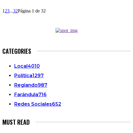
1
2
3
...
32
Página 1 de 32
CATEGORIES
Local
4010
Política
1297
Regiando
987
Farándula
716
Redes Sociales
652
MUST READ