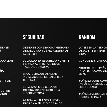
SEGURIDAD
RANDOM
URIÓ EN
DETIENEN CON DROGA A HERMANO
¿CREES EN LA REENC
Y
DE DIEGO SANTOY «EL ASESINO DE
DESCUBRE SI TIENES
CUMBRES»
VIEJA
A CANCIÓN
LOCALIZAN EN ESCOBEDO HOMBRE
CONOCE EL SIGNIFIC
SIN VIDA AL INTERIOR DE UN
TAMBO DE BASURA
HERIBERTO TREVIÑO
ÑA,
PROTESTA COMO LÍD
ENCAPUCHADOS ASALTAN
EN NL
INSTALACIONES DE GALLETERA
CÚETARA
ERRY DE
#DÍADELPADRE CÓM
PAPÁS DE ACUERDO 
LOCALIZAN DOS CUERPOS
DEL ZODIACO
CALCINADOS EN LA COLONIA
NDUCTOR
INDEPENDENCIA
RAMÓN
#DÍADELPADRE: LAS 
TÍPICAS DE PAPÁ
ATACAN A BALAZOS A JOVEN
PADRE Y A SU HIJO DE 5 AÑOS