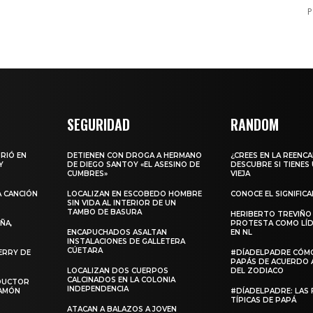
P
SEGURIDAD
RANDOM
URIÓ EN
DETIENEN CON DROGA A HERMANO
¿CREES EN LA REENC
Y
DE DIEGO SANTOY «EL ASESINO DE
DESCUBRE SI TIENES
CUMBRES»
VIEJA
A CANCIÓN
LOCALIZAN EN ESCOBEDO HOMBRE
CONOCE EL SIGNIFIC
SIN VIDA AL INTERIOR DE UN
TAMBO DE BASURA
HERIBERTO TREVIÑO
ÑA,
PROTESTA COMO LÍD
ENCAPUCHADOS ASALTAN
EN NL
INSTALACIONES DE GALLETERA
CÚETARA
ERRY DE
#DÍADELPADRE CÓM
PAPÁS DE ACUERDO 
LOCALIZAN DOS CUERPOS
DEL ZODIACO
CALCINADOS EN LA COLONIA
NDUCTOR
INDEPENDENCIA
RAMÓN
#DÍADELPADRE: LAS 
TÍPICAS DE PAPÁ
ATACAN A BALAZOS A JOVEN