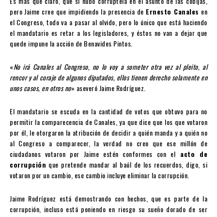
Es más que claro, que si hubo corruptela en el asunto de las cobijas,
pero Jaime cree que impidiendo la presencia de
Ernesto Canales
en
el Congreso, todo va a pasar al olvido, pero lo único que está haciendo
el mandatario es retar a los legisladores, y éstos no van a dejar que
quede impune la acción de Benavides Pintos.
«
No irá Canales al Congreso, no lo voy a someter otra vez al pleito, al
rencor y al coraje de algunos diputados, ellos tienen derecho solamente en
unos casos, en otros no
» aseveró Jaime Rodríguez.
El mandatario se escuda en la cantidad de votos que obtuvo para no
permitir la comparecencia de Canales, ya que dice que los que votaron
por él, le otorgaron la atribución de decidir a quién manda y a quién no
al Congreso a comparecer, la verdad no creo que ese millón de
ciudadanos votaron por Jaime estén conformes con el
acto de
corrupción
que pretende mandar al baúl de los recuerdos, digo, si
votaron por un cambio, ese cambio incluye eliminar la corrupción.
Jaime Rodríguez está demostrando con hechos, que es parte de la
corrupción, incluso está poniendo en riesgo su sueño dorado de ser