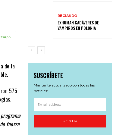
REGIANDO
EXHUMAN CADÁVERES DE
VAMPIROS EN POLONIA
tsApp
a de la
ble.
SUSCRÍBETE
Mantente actualizado con todas las
aron 575
noticias:
egias.
l programa
SIGN UP
ndo fuerza