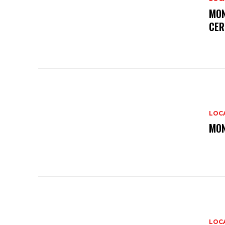
MON
CER
LOC
MON
LOC