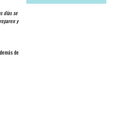
s días se
preparen y
 además de