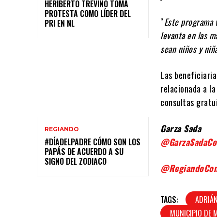
HERIBERTO TREVIÑO TOMA
PROTESTA COMO LÍDER DEL
“
Este programa v
PRI EN NL
levanta en las m
sean niños y niñ
Las beneficiari
relacionada a la
consultas gratu
Garza Sada
REGIANDO
@GarzaSadaC
#DÍADELPADRE CÓMO SON LOS
PAPÁS DE ACUERDO A SU
SIGNO DEL ZODIACO
@RegiandoCo
TAGS:
ADRIÁN
MUNICIPIO DE