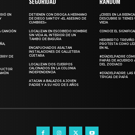
SEGURIDAD
RANDOM
URIÓ EN
DETIENEN CON DROGA A HERMANO
¿CREES EN LA REENC
Y
DE DIEGO SANTOY «EL ASESINO DE
DESCUBRE SI TIENES
CUMBRES»
VIEJA
A CANCIÓN
LOCALIZAN EN ESCOBEDO HOMBRE
CONOCE EL SIGNIFIC
SIN VIDA AL INTERIOR DE UN
TAMBO DE BASURA
HERIBERTO TREVIÑO
ÑA,
PROTESTA COMO LÍD
ENCAPUCHADOS ASALTAN
EN NL
INSTALACIONES DE GALLETERA
CÚETARA
ERRY DE
#DÍADELPADRE CÓM
PAPÁS DE ACUERDO 
LOCALIZAN DOS CUERPOS
DEL ZODIACO
CALCINADOS EN LA COLONIA
NDUCTOR
INDEPENDENCIA
RAMÓN
#DÍADELPADRE: LAS 
TÍPICAS DE PAPÁ
ATACAN A BALAZOS A JOVEN
PADRE Y A SU HIJO DE 5 AÑOS