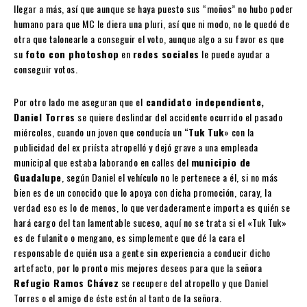
llegar a más, así que aunque se haya puesto sus “moños” no hubo poder
humano para que MC le diera una pluri, así que ni modo, no le quedó de
otra que talonearle a conseguir el voto, aunque algo a su favor es que
su
foto con photoshop
en
redes sociales
le puede ayudar a
conseguir votos.
Por otro lado me aseguran que el
candidato independiente,
Daniel Torres
se quiere deslindar del accidente ocurrido el pasado
miércoles, cuando un joven que conducía un “
Tuk Tuk
» con la
publicidad del ex priísta atropelló y dejó grave a una empleada
municipal que estaba laborando en calles del
municipio de
Guadalupe
, según Daniel el vehículo no le pertenece a él, si no más
bien es de un conocido que lo apoya con dicha promoción, caray, la
verdad eso es lo de menos, lo que verdaderamente importa es quién se
hará cargo del tan lamentable suceso, aquí no se trata si el «Tuk Tuk»
es de fulanito o mengano, es simplemente que dé la cara el
responsable de quién usa a gente sin experiencia a conducir dicho
artefacto, por lo pronto mis mejores deseos para que la señora
Refugio Ramos Chávez
se recupere del atropello y que Daniel
Torres o el amigo de éste estén al tanto de la señora.