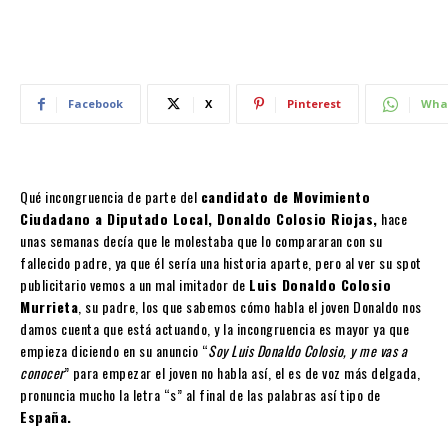
Facebook
X
Pinterest
Wha
Qué incongruencia de parte del
candidato de Movimiento
Ciudadano a Diputado Local, Donaldo Colosio Riojas,
hace
unas semanas decía que le molestaba que lo compararan con su
fallecido padre, ya que él sería una historia aparte, pero al ver su spot
publicitario vemos a un mal imitador de
Luis Donaldo Colosio
Murrieta
, su padre, los que sabemos cómo habla el joven Donaldo nos
damos cuenta que está actuando, y la incongruencia es mayor ya que
empieza diciendo en su anuncio “
Soy Luis Donaldo Colosio, y me vas a
conocer
” para empezar el joven no habla así, el es de voz más delgada,
pronuncia mucho la letra “s” al final de las palabras así tipo de
España.