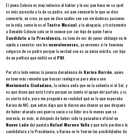
El joven Colosio es muy indeciso al hablar y la voz que hace en su spot
es más parecida a la de su padre, así que conocerlo lo que se dice
conocerlo, no creo, ya que no dice cuáles son sus verdaderas pasiones
en la vida, como lo es el
Teatro Musical
, y la abogacía, y tristemente
a Donaldo Colosio solo se le conoce por ser hijo de quién fuera
Candidato a la Presidencia,
su tono de voz de junior chilango no le
ayuda a conectar con los
nuevoleoneses,
ya veremos si le funciona
colgarse de su padre porque la verdad ese es su único mérito, ser hijo
de un político que militó en el
PRI
.
Por otro lado vemos la penosa decadencia de
Karina Barrón
, quien
no tuvo más remedio que buscar reelegirse pero ahora con
Movimiento Ciudadano,
la señora anda que no la calienta ni el Sol, y
es que dicen que está triste porque no siente el apoyo del partido, y sí,
es cierto ésto, pero me pregunto en realidad qué es lo que esperaba
Karina de MC, que antes diga que le dieron una chance ya que después
de haber atacado con guerra sucia a su líder era lo menos que se
merecía, es más, ni después de haber sido la paseadora oficial en
Nuevo León
del panista
Rafael Moreno Valle
y que este perdiera la
candidatura a la Presidencia, a Karina se le fueron las posibilidades de