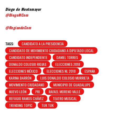
Diego de Montemayor
@DiegoMCom
@RegiandoCom
TAGS:
CANDIDATO A LA PRESIDENCIA
CANDIDATO DE MOVIMIENTO CIUDADANO A DIPUTADO LOCAL
CANDIDATO INDEPENDIENTE
DANIEL TORRES
DONALDO COLOSIO RIOJAS
ELECCIONES 2018
ELECCIONES MÉXICO
ELECCIONES NL 2018
ESPAÑA
KARINA BARRÓN
LUIS DONALDO COLOSIO MURRIETA
MOVIMIENTO CIUDADANO
MUNICIPIO DE GUADALUPE
NUEVO LEÓN
PRI
RAFAEL MORENO VALLE
REFUGIO RAMOS CHÁVEZ
TEATRO MUSICAL
TRENDING TOPIC
TUK TUK