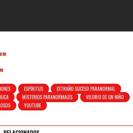
Com
om
IONES
ESPÍRITUS
EXTRAÑO SUCESO PARANORMAL
ÓLICA
MISTERIOS PARANORMALES
VELORIO DE UN NIÑO
IOSOS
YOUTUBE
RELACIONADOS