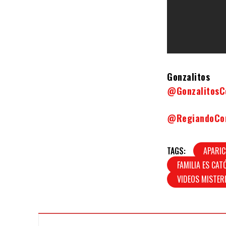
Gonzalitos
@Gonzalitos
@RegiandoC
TAGS:
APARIC
FAMILIA ES CAT
VIDEOS MISTER