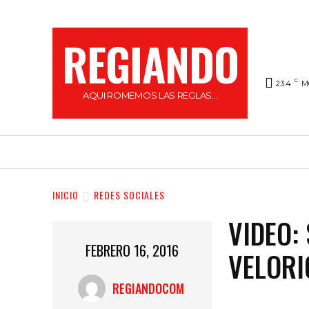
REGIANDO
C
23.4
M
AQUI ROMEMOS LAS REGLAS...
HOME
LOCAL
FARÁNDULA
REGI
INICIO
REDES SOCIALES
VIDEO:
FEBRERO 16, 2016
VELORI
REGIANDOCOM