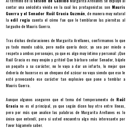
Al término de la
sesión de Cabildo
Margarita Arellanes se explayó al
contar una anécdota vivida en la cual los protagonistas son
Mauris
Guerra y el Senador Raúl Gracia Guzmán
, de manera muy natural
la
edil regia
cuenta el cómo fue que le temblaron las piernitas al
largucho de Mauris Guerra.
Tras dichas declaraciones de Margarita Arellanes, confirmamos lo que
ya todo mundo sabía, pero nadie quería decir, ya sea por miedo o
respeto a ambos personajes, ya que es algo muy íntimo y personal: ¡Que
Raúl Gracia es muy enojón y gritón! Que bárbaro señor Senador, bájele
un poquito a su carácter, no le vaya a dar un infarto, lo mejor que
debería de hacerse es un chequeo del azúcar no vaya siendo que eso le
esté provocando ese carácter tan explosivo que pone a temblar a
Mauris Guerra.
Aunque algunos aseguren que el tema del temperamento de
Raúl
Gracia
no es el principal, ya que según dicen hay otro entre líneas,
pero por más que analice las palabras de Margarita Arellanes es lo
único que entendí, pero si usted encuentra algo más interesante por
favor hágamelo saber.