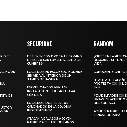
SEGURIDAD
RANDOM
URIÓ EN
DETIENEN CON DROGA A HERMANO
¿CREES EN LA REENC
Y
DE DIEGO SANTOY «EL ASESINO DE
DESCUBRE SI TIENES
CUMBRES»
VIEJA
A CANCIÓN
LOCALIZAN EN ESCOBEDO HOMBRE
CONOCE EL SIGNIFIC
SIN VIDA AL INTERIOR DE UN
TAMBO DE BASURA
HERIBERTO TREVIÑO
ÑA,
PROTESTA COMO LÍD
ENCAPUCHADOS ASALTAN
EN NL
INSTALACIONES DE GALLETERA
CÚETARA
ERRY DE
#DÍADELPADRE CÓM
PAPÁS DE ACUERDO 
LOCALIZAN DOS CUERPOS
DEL ZODIACO
CALCINADOS EN LA COLONIA
NDUCTOR
INDEPENDENCIA
RAMÓN
#DÍADELPADRE: LAS 
TÍPICAS DE PAPÁ
ATACAN A BALAZOS A JOVEN
PADRE Y A SU HIJO DE 5 AÑOS