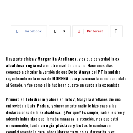
Facebook
X
Pinterest
Hay gente cínica y
Margarita Arellanes
, y es que de verdad la
ex
alcaldesa regia
está en otro nivel de cinismo. Hace unos días
comenzó a circular la versión de que
Beto Anaya
del
PT
la andaba
regenteando en la mesa de
MORENA
para posicionarla como candidata
al Senado, y fue como si le hubieran puesto un cuete a la ex panista.
Primero en
Telediario
y ahora en
Info7
, Márgara Arellanes dio una
entrevista a
Luis Padua,
y sinceramente nadie le hizo caso a las
declaraciones de la ex alcaldesa… ¿Por qué? Es simple, nadie le cree y
además había algo que llamaba maaaaas la atención, y es que está
irreconocible, tanta
cirugía plástica y botox
le cambiaron
completamente la cara, ahora Margarita ya no es Margarita, y es