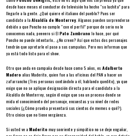
desde hace meses el conductor de televisión ha hecho “su luchita” para
llegarle a la gente. ¿Qué quiere el italiano del pueblo? Pues ser
candidato a la
Alcaldía de Monterrey
. Algunos pueden sorprenderse
debido a que Poncho no cumple “con el perfil” porque de serio no le
conocemos nada, peeeero si El
Pato Zambrano
lo hace, por qué
Poncho no puede intentarlo… ¿No creen? Así que estos dos personajes
tendrán que apretarle el paso a sus campañas. Pero nos informan que
ya está todo listo para el show.
Otro que anda en campaña desde hace como 5 años, es
Adalberto
Madero
alias Maderito, quien fue a las oficinas del PAN a hacer un
zafarrancho (Tres personas contándolo a él, hablando quedito), ya que
exige que no se aplique designación directa para el candidato a la
Alcaldía de Monterrey, según él exige que sea un proceso donde se
mida el conocimiento del personaje, encuestas y su nivel de redes
sociales (¿Cómo prueba presentará sus cientos de memes o qué?).
Otro cínico que no tiene vergüenza.
Si usted ve a
Maderito
muy sonriente y simpático no se deje engañar,
por favor no se deje llevar por su discapacidad del habla, ya que detrás