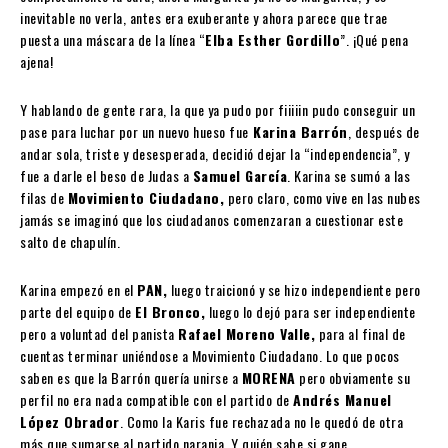
inevitable no verla, antes era exuberante y ahora parece que trae
puesta una máscara de la línea “
Elba Esther Gordillo
”. ¡Qué pena
ajena!
Y hablando de gente rara, la que ya pudo por fiiiiin pudo conseguir un
pase para luchar por un nuevo hueso fue
Karina Barrón
, después de
andar sola, triste y desesperada, decidió dejar la “independencia”, y
fue a darle el beso de Judas a
Samuel García
. Karina se sumó a las
filas de
Movimiento Ciudadano,
pero claro, como vive en las nubes
jamás se imaginó que los ciudadanos comenzaran a cuestionar este
salto de chapulín.
Karina empezó en el
PAN,
luego traicionó y se hizo independiente pero
parte del equipo de
El Bronco,
luego lo dejó para ser independiente
pero a voluntad del panista
Rafael Moreno Valle,
para al final de
cuentas terminar uniéndose a Movimiento Ciudadano. Lo que pocos
saben es que la Barrón quería unirse a
MORENA
pero obviamente su
perfil no era nada compatible con el partido de
Andrés Manuel
López Obrador
. Como la Karis fue rechazada no le quedó de otra
más que sumarse al partido naranja. Y quién sabe si gane.