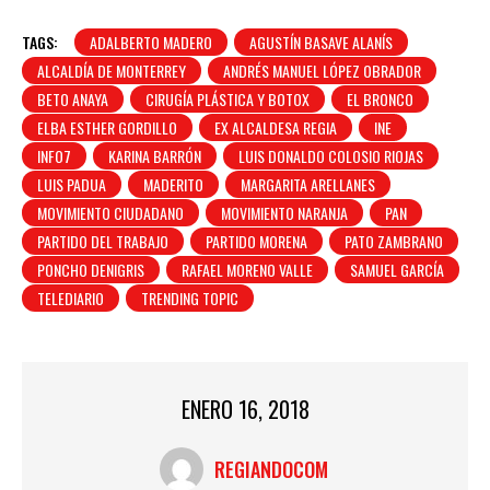
TAGS:
ADALBERTO MADERO
AGUSTÍN BASAVE ALANÍS
ALCALDÍA DE MONTERREY
ANDRÉS MANUEL LÓPEZ OBRADOR
BETO ANAYA
CIRUGÍA PLÁSTICA Y BOTOX
EL BRONCO
ELBA ESTHER GORDILLO
EX ALCALDESA REGIA
INE
INFO7
KARINA BARRÓN
LUIS DONALDO COLOSIO RIOJAS
LUIS PADUA
MADERITO
MARGARITA ARELLANES
MOVIMIENTO CIUDADANO
MOVIMIENTO NARANJA
PAN
PARTIDO DEL TRABAJO
PARTIDO MORENA
PATO ZAMBRANO
PONCHO DENIGRIS
RAFAEL MORENO VALLE
SAMUEL GARCÍA
TELEDIARIO
TRENDING TOPIC
ENERO 16, 2018
REGIANDOCOM