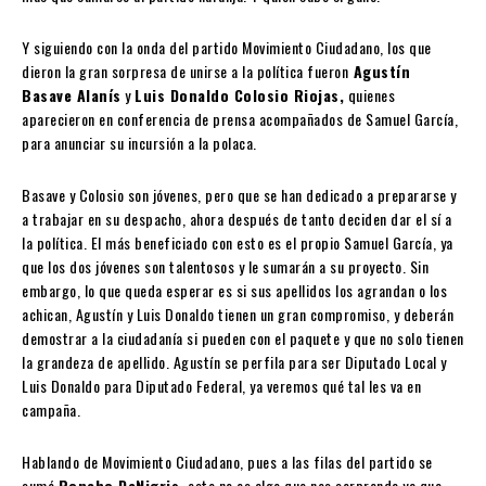
Y siguiendo con la onda del partido Movimiento Ciudadano, los que
dieron la gran sorpresa de unirse a la política fueron
Agustín
Basave Alanís
y
Luis Donaldo Colosio Riojas,
quienes
aparecieron en conferencia de prensa acompañados de Samuel García,
para anunciar su incursión a la polaca.
Basave y Colosio son jóvenes, pero que se han dedicado a prepararse y
a trabajar en su despacho, ahora después de tanto deciden dar el sí a
la política. El más beneficiado con esto es el propio Samuel García, ya
que los dos jóvenes son talentosos y le sumarán a su proyecto. Sin
embargo, lo que queda esperar es si sus apellidos los agrandan o los
achican, Agustín y Luis Donaldo tienen un gran compromiso, y deberán
demostrar a la ciudadanía si pueden con el paquete y que no solo tienen
la grandeza de apellido. Agustín se perfila para ser Diputado Local y
Luis Donaldo para Diputado Federal, ya veremos qué tal les va en
campaña.
Hablando de Movimiento Ciudadano, pues a las filas del partido se
sumó
Poncho DeNigris,
esto no es algo que nos sorprenda ya que