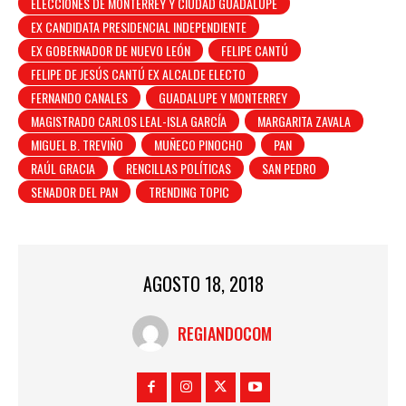
ELECCIONES DE MONTERREY Y CIUDAD GUADALUPE
EX CANDIDATA PRESIDENCIAL INDEPENDIENTE
EX GOBERNADOR DE NUEVO LEÓN
FELIPE CANTÚ
FELIPE DE JESÚS CANTÚ EX ALCALDE ELECTO
FERNANDO CANALES
GUADALUPE Y MONTERREY
MAGISTRADO CARLOS LEAL-ISLA GARCÍA
MARGARITA ZAVALA
MIGUEL B. TREVIÑO
MUÑECO PINOCHO
PAN
RAÚL GRACIA
RENCILLAS POLÍTICAS
SAN PEDRO
SENADOR DEL PAN
TRENDING TOPIC
AGOSTO 18, 2018
REGIANDOCOM