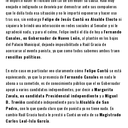
le importó hacer el ridículo con tal de defender su causa. Raúl muy
enojado e indignado se desvivía por demostrar ante sus compañeros
que le dolía toda esa situación y no le importó exponerse y hacer oso
tras oso, sin embargo
Felipe de Jesús Cantú ex Alcalde Electo
ni
siquiera le brindó una interacción en redes sociales al Senador y ni le
agradeció nada, y para el colmo, Felipe invitó el día de hoy a
Fernando
Canales, ex Gobernador de Nuevo León,
al plantón en los bajos
del Palacio Municipal, dejando imposibilitado a Raúl Gracia de
acercarse al evento panista, ya que como todos sabemos ambos traen
rencillas políticas
.
En este caso en particular veo claramente cómo
Felipe Cantú
se está
equivocando, ya que la presencia de
Fernando Canales
en nada le
abona a su cometido, es de conocimiento público que el ex Gobernador
apoyó a varios candidatos independientes, por decir a
Margarita
Zavala, ex candidata Presidencial independiente
y a
Miguel
B. Treviño
candidato independiente para la
Alcaldía de San
Pedro,
con lo que queda claro que de panista ya no tiene nada. En
cambio Raúl Gracia hasta le prestó a Cantú un voto de su
Magistrado
Carlos Leal-Isla García
.