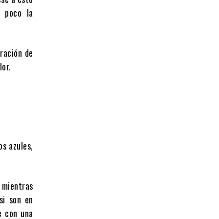
n poco la
aración de
lor.
os azules,
, mientras
si son en
e con una