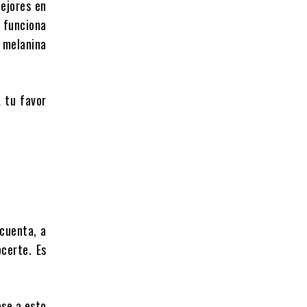
mejores en
a funciona
s melanina
A tu favor
 cuenta, a
certe. Es
ese a esto