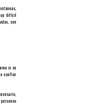
pontáneas,
y difícil
radas, son
tema si se
de confiar
necesario,
 personas