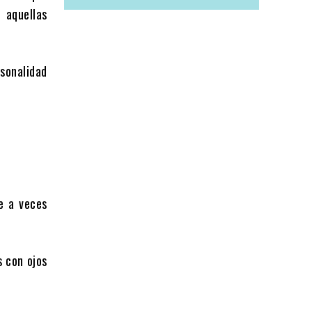
 aquellas
rsonalidad
e a veces
s con ojos