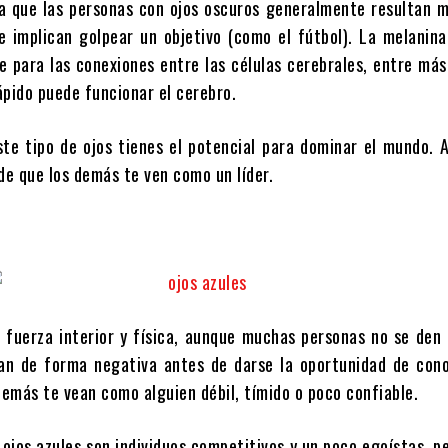
la que las personas con ojos oscuros generalmente resultan 
e implican golpear un objetivo (como el fútbol). La melanin
e para las conexiones entre las células cerebrales, entre má
ápido puede funcionar el cerebro.
ste tipo de ojos tienes el potencial para dominar el mundo. 
de que los demás te ven como un líder.
 fuerza interior y física, aunque muchas personas no se den
an de forma negativa antes de darse la oportunidad de cono
demás te vean como alguien débil, tímido o poco confiable.
ojos azules son individuos competitivos y un poco egoístas, p