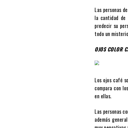
Las personas de
la cantidad de 
predecir su per
todo un misterio
OJOS COLOR C
Los ojos café s
compara con los
en ellas.
Las personas co
además general
muy pensativas y