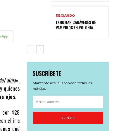
REGIANDO
EXHUMAN CADÁVERES DE
VAMPIROS EN POLONIA
sApp
SUSCRÍBETE
del alma
«,
Mantente actualizado con todas las
ay quienes
noticias:
us ojos
.
o con 428
SIGN UP
on el iris
genes que