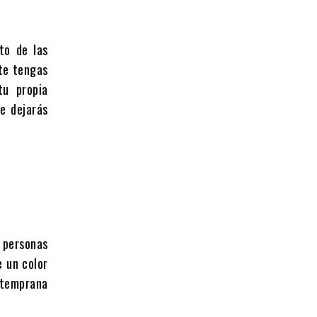
to de las
nte tengas
tu propia
e dejarás
s personas
e un color
a temprana