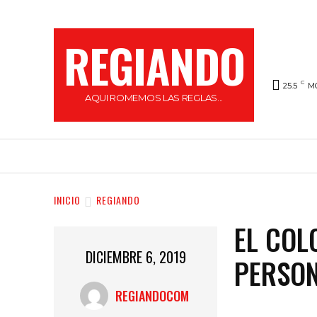
REGIANDO
C
25.5
M
AQUI ROMEMOS LAS REGLAS...
HOME
LOCAL
FARÁNDULA
REGI
INICIO
REGIANDO
EL COL
DICIEMBRE 6, 2019
PERSO
REGIANDOCOM