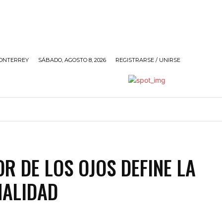
ONTERREY
SÁBADO, AGOSTO 8, 2026
REGISTRARSE / UNIRSE
ANDO
SOCIALES
POLÍTICA
SIN@RROBAR DE A
OR DE LOS OJOS DEFINE LA
NALIDAD