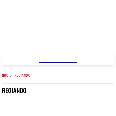
REGIANDO
INICIO
REGIANDO
REGIANDO
#RECUPEREMOSNL
CUBO
EL CARTÓN DE REGIANDO