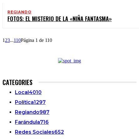
REGIANDO
FOTOS: EL MISTERIO DE LA «NIÑA FANTASMA»
1
2
3
...
110
Página 1 de 110
CATEGORIES
Local
4010
Política
1297
Regiando
987
Farándula
716
Redes Sociales
652