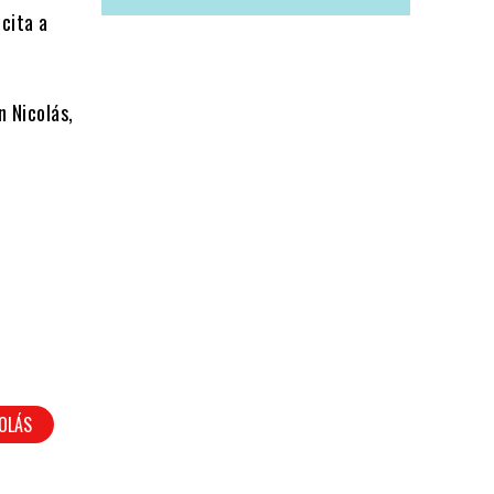
icita a
n Nicolás,
COLÁS