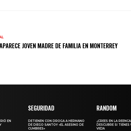
AL
APARECE JOVEN MADRE DE FAMILIA EN MONTERREY
SEGURIDAD
RANDOM
URIÓ EN
DETIENEN CON DROGA A HERMANO
¿CREES EN LA REENC
Y
DE DIEGO SANTOY «EL ASESINO DE
DESCUBRE SI TIENES
CUMBRES»
VIEJA