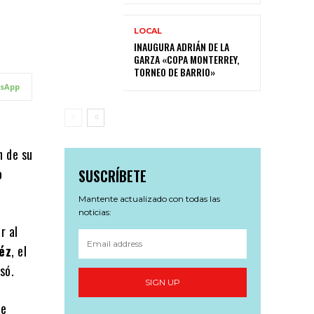
LOCAL
INAUGURA ADRIÁN DE LA
GARZA «COPA MONTERREY,
TORNEO DE BARRIO»
sApp
n de su
o
SUSCRÍBETE
Mantente actualizado con todas las
noticias:
r al
éz
, el
só.
SIGN UP
 e