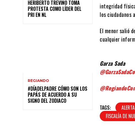
HERIBERTO TREVIÑO TOMA
integridad físic
PROTESTA COMO LÍDER DEL
los ciudadanos a
PRI EN NL
El menor salió d
cualquier infor
Garza Sada
@GarzaSadaC
REGIANDO
@RegiandoCo
#DÍADELPADRE CÓMO SON LOS
PAPÁS DE ACUERDO A SU
SIGNO DEL ZODIACO
TAGS:
ALERT
FISCALÍA DE NU