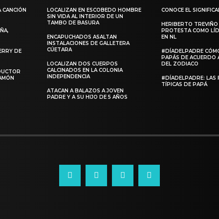
A CANCIÓN
LOCALIZAN EN ESCOBEDO HOMBRE
CONOCE EL SIGNIFIC
SIN VIDA AL INTERIOR DE UN
TAMBO DE BASURA
HERIBERTO TREVIÑO
ÑA,
PROTESTA COMO LÍD
ENCAPUCHADOS ASALTAN
EN NL
INSTALACIONES DE GALLETERA
CÚETARA
ERRY DE
#DÍADELPADRE CÓM
PAPÁS DE ACUERDO 
LOCALIZAN DOS CUERPOS
DEL ZODIACO
CALCINADOS EN LA COLONIA
NDUCTOR
INDEPENDENCIA
RAMÓN
#DÍADELPADRE: LAS 
TÍPICAS DE PAPÁ
ATACAN A BALAZOS A JOVEN
PADRE Y A SU HIJO DE 5 AÑOS