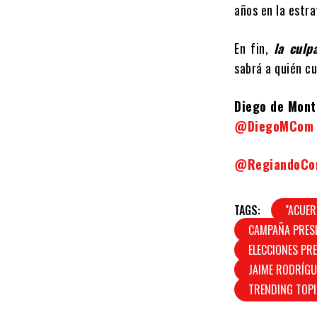
años en la estra
En fin,
la culp
sabrá a quién cu
Diego de Mon
@DiegoMCom
@RegiandoC
TAGS:
"ACUER
CAMPAÑA PRESI
ELECCIONES PR
JAIME RODRÍG
TRENDING TOPI