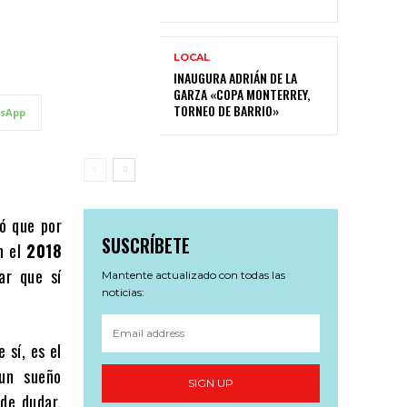
LOCAL
INAUGURA ADRIÁN DE LA
GARZA «COPA MONTERREY,
TORNEO DE BARRIO»
sApp
ó que por
SUSCRÍBETE
n el
2018
ar que sí
Mantente actualizado con todas las
noticias:
 sí, es el
 un sueño
SIGN UP
 de dudar,