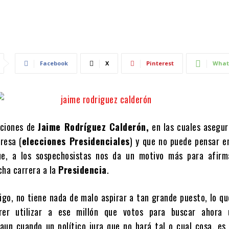
Facebook
X
Pinterest
What
aciones de
Jaime Rodríguez Calderón,
en las cuales asegur
resa (
elecciones Presidenciales
) y que no puede pensar e
ue, a los sospechosistas nos da un motivo más para afirm
cha carrera a la
Presidencia
.
igo, no tiene nada de malo aspirar a tan grande puesto, lo que
rer utilizar a ese millón que votos para buscar ahora
i aun cuando un político jura que no hará tal o cual cosa, es