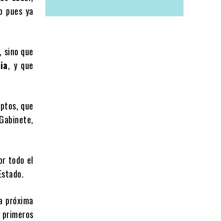
o pues ya
, sino que
ia
, y que
eptos, que
 Gabinete,
or todo el
Estado.
a próxima
s primeros