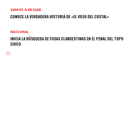
VAMOS A REGIAR
CONOCE LA VERDADERA HISTORIA DE «EL VIEJO DEL COSTAL»
NACIONAL
INICIA LA BÚSQUEDA DE FOSAS CLANDESTINAS EN EL PENAL DEL TOPO
CHICO
POLITICA
HERIBERTO TREVIÑO TOMA PROTESTA COMO LÍDER DEL PRI EN NL
¿EL MENSAJE POLÍTICO DEL PRESIDENTE PARA NUEVO LEÓN?
NIEGAN SOLICITUD DE AMPARO A MANUEL GONZÁLEZ