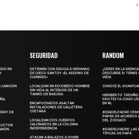
P
SEGURIDAD
RANDOM
URIÓ EN
DETIENEN CON DROGA A HERMANO
¿CREES EN LA REENC
Y
DE DIEGO SANTOY «EL ASESINO DE
DESCUBRE SI TIENES
CUMBRES»
VIEJA
A CANCIÓN
LOCALIZAN EN ESCOBEDO HOMBRE
CONOCE EL SIGNIFIC
SIN VIDA AL INTERIOR DE UN
TAMBO DE BASURA
HERIBERTO TREVIÑO
ÑA,
PROTESTA COMO LÍD
ENCAPUCHADOS ASALTAN
EN NL
INSTALACIONES DE GALLETERA
CÚETARA
ERRY DE
#DÍADELPADRE CÓM
PAPÁS DE ACUERDO 
LOCALIZAN DOS CUERPOS
DEL ZODIACO
CALCINADOS EN LA COLONIA
NDUCTOR
INDEPENDENCIA
RAMÓN
#DÍADELPADRE: LAS 
TÍPICAS DE PAPÁ
ATACAN A BALAZOS A JOVEN