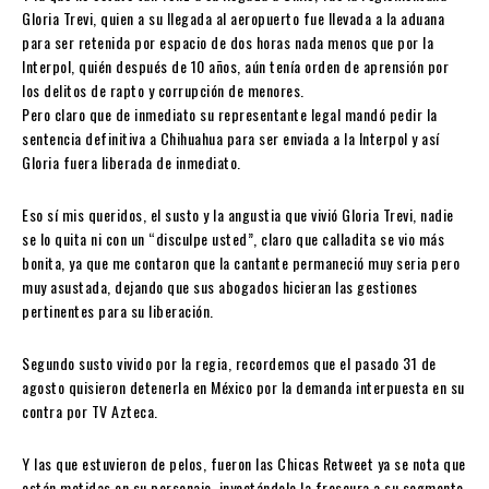
Gloria Trevi, quien a su llegada al aeropuerto fue llevada a la aduana
para ser retenida por espacio de dos horas nada menos que por la
Interpol, quién después de 10 años, aún tenía orden de aprensión por
los delitos de rapto y corrupción de menores.
Pero claro que de inmediato su representante legal mandó pedir la
sentencia definitiva a Chihuahua para ser enviada a la Interpol y así
Gloria fuera liberada de inmediato.
Eso sí mis queridos, el susto y la angustia que vivió Gloria Trevi, nadie
se lo quita ni con un “disculpe usted”, claro que calladita se vio más
bonita, ya que me contaron que la cantante permaneció muy seria pero
muy asustada, dejando que sus abogados hicieran las gestiones
pertinentes para su liberación.
Segundo susto vivido por la regia, recordemos que el pasado 31 de
agosto quisieron detenerla en México por la demanda interpuesta en su
contra por TV Azteca.
Y las que estuvieron de pelos, fueron las Chicas Retweet ya se nota que
están metidas en su personaje, inyectándole la frescura a su segmento