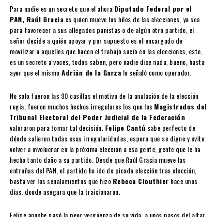
Para nadie es un secreto que el ahora
Diputado Federal por el
PAN, Raúl Gracia
es quien mueve los hilos de las elecciones, ya sea
para favorecer a sus allegados panistas o de algún otro partido, el
señor decide a quién apoyar y por supuesto es el encargado de
movilizar a aquellos que hacen el trabajo sucio en las elecciones, esto,
es un secreto a voces, todos saben, pero nadie dice nada, bueno, hasta
ayer que el mismo
Adrián de la Garza
lo señaló como operador.
No solo fueron las 90 casillas el motivo de la anulación de la elección
regia, fueron muchos hechos irregulares los que los
Magistrados del
Tribunal Electoral del Poder Judicial de la Federación
valoraron para tomar tal decisión.
Felipe Cantú
sabe perfecto de
dónde salieron todas esas irregularidades, espero que se digne y evite
volver a involucrar en la próxima elección a esa gente, gente que le ha
hecho tanto daño a su partido. Desde que Raúl Gracia mueve las
entrañas del PAN, el partido ha ido de picada elección tras elección,
basta ver los señalamientos que hizo
Rebeca Clouthier
hace unos
días, donde asegura que la traicionaron.
Felipe anoche pasó la peor vergüenza de su vida, a unos pasos del altar,