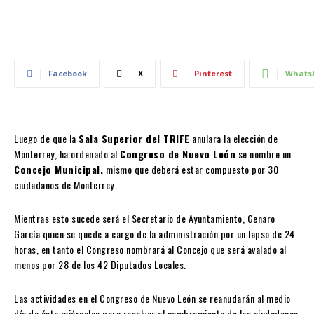
Facebook
X
Pinterest
Whats
Luego de que la
Sala Superior del TRIFE
anulara la elección de
Monterrey, ha ordenado al
Congreso de Nuevo León
se nombre un
Concejo Municipal,
mismo que deberá estar compuesto por 30
ciudadanos de Monterrey.
Mientras esto sucede será el Secretario de Ayuntamiento, Genaro
García quien se quede a cargo de la administración por un lapso de 24
horas, en tanto el Congreso nombrará al Concejo que será avalado al
menos por 28 de los 42 Diputados Locales.
Las actividades en el Congreso de Nuevo León se reanudarán al medio
día de éste miércoles para resolver el nombramiento de los ciudadanos