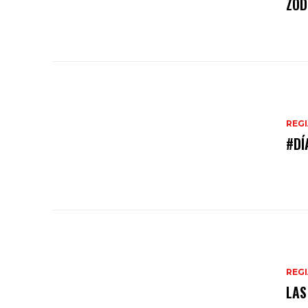
ZOD
REG
#DÍ
REG
LAS