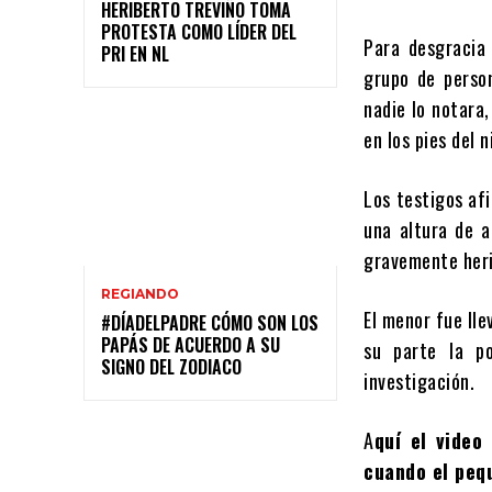
HERIBERTO TREVIÑO TOMA
PROTESTA COMO LÍDER DEL
Para desgracia
PRI EN NL
grupo de person
nadie lo notara
en los pies del n
Los testigos afi
una altura de 
gravemente her
REGIANDO
El menor fue lle
#DÍADELPADRE CÓMO SON LOS
PAPÁS DE ACUERDO A SU
su parte la po
SIGNO DEL ZODIACO
investigación.
A
quí el video
cuando el peq