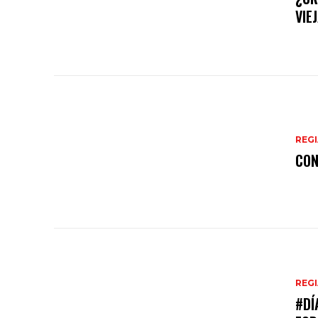
VIE
REG
CON
REG
#DÍ