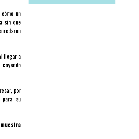
o cómo un
la sin que
 enredaron
l llegar a
, cayendo
resar, por
a para su
 muestra