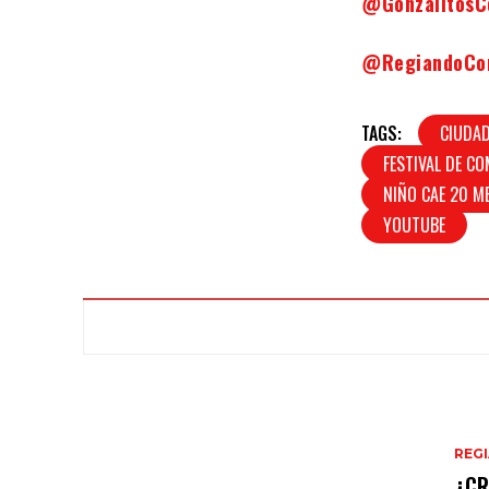
@Gonzalitos
@RegiandoC
TAGS:
CIUDAD
FESTIVAL DE C
NIÑO CAE 20 M
YOUTUBE
REG
¿CR