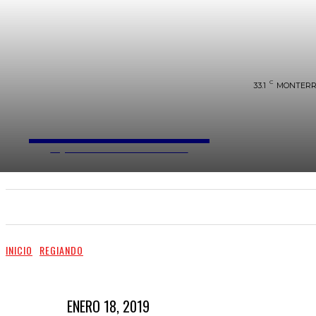
C
33.1
MONTERR
REGIANDO
AQUI ROMEMOS LAS REGLAS...
HOME
LOCAL
FARÁNDULA
REGIAND
INICIO
REGIANDO
ENERO 18, 2019