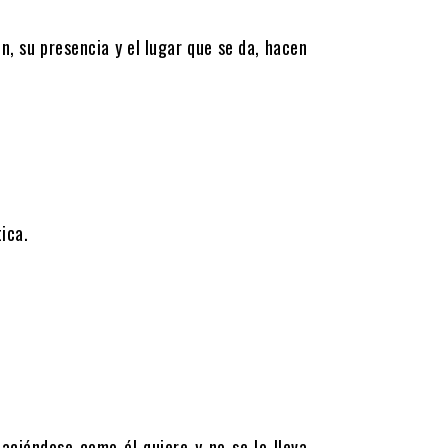
n, su presencia y el lugar que se da, hacen
ica.
aciéndose como él quiere y no se lo lleva