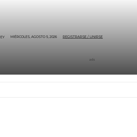
MIÉRCOLES, AGOSTO 5, 2026
REGISTRARSE / UNIRSE
EY
O
SOCIALES
POLÍTICA
SIN@RROBAR DE ANAR