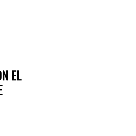
ON EL
E