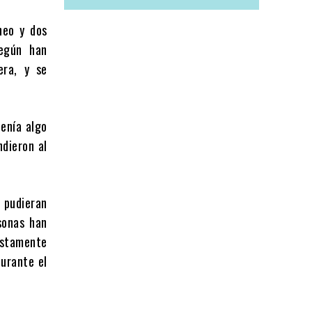
neo y dos
según han
era, y se
enía algo
ndieron al
 pudieran
sonas han
uestamente
durante el