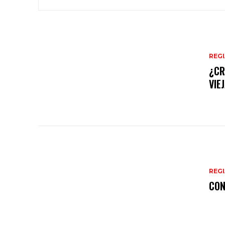
REG
¿CR
VIE
REG
CON