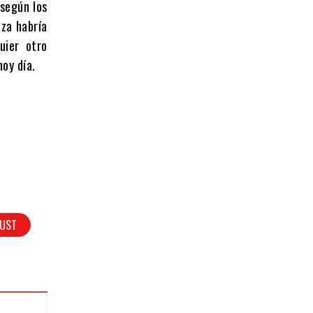
 según los
eza habría
uier otro
oy día.
RUST