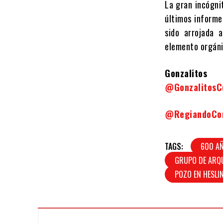
La gran incógnit
últimos informe
sido arrojada 
elemento orgáni
Gonzalitos
@Gonzalitos
@RegiandoC
TAGS:
600 A
GRUPO DE ARQ
POZO EN HESL