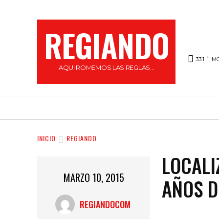
REGIANDO
C
33.1
M
AQUI ROMEMOS LAS REGLAS...
HOME
LOCAL
FARÁNDULA
REGI
INICIO
REGIANDO
LOCALI
MARZO 10, 2015
AÑOS D
REGIANDOCOM