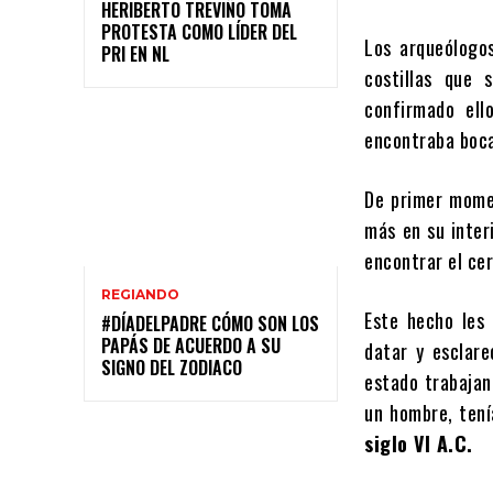
HERIBERTO TREVIÑO TOMA
PROTESTA COMO LÍDER DEL
Los arqueólogo
PRI EN NL
costillas que 
confirmado ell
encontraba boca
De primer momen
más en su interi
encontrar el ce
REGIANDO
Este hecho les
#DÍADELPADRE CÓMO SON LOS
PAPÁS DE ACUERDO A SU
datar y esclare
SIGNO DEL ZODIACO
estado trabajan
un hombre, tení
siglo VI A.C.