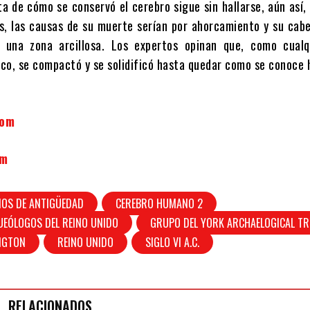
a de cómo se conservó el cerebro sigue sin hallarse, aún así,
s, las causas de su muerte serían por ahorcamiento y su cab
a una zona arcillosa. Los expertos opinan que, como cualq
co, se compactó y se solidificó hasta quedar como se conoce h
Com
om
ÑOS DE ANTIGÜEDAD
CEREBRO HUMANO 2
UEÓLOGOS DEL REINO UNIDO
GRUPO DEL YORK ARCHAELOGICAL T
INGTON
REINO UNIDO
SIGLO VI A.C.
RELACIONADOS