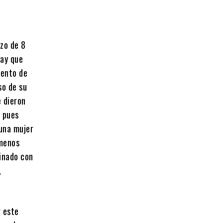
zo de 8
hay que
mento de
so de su
e dieron
, pues
 una mujer
 menos
inado con
,
r este