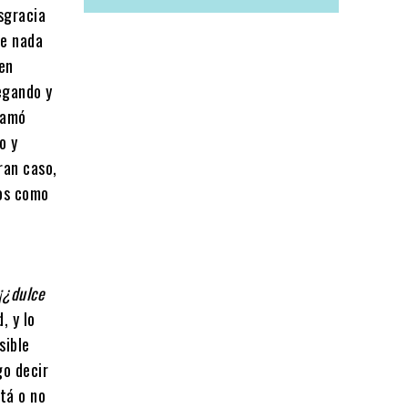
esgracia
ue nada
en
legando y
lamó
o y
ran caso,
nos como
¡¿dulce
, y lo
sible
go decir
tá o no