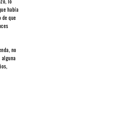
zo, lo
que había
o de que
nces
enda, no
e alguna
ños,