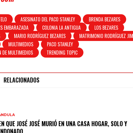
TELO
ASESINATO DEL PACO STANLEY
BRENDA BEZARES
ES EMBARAZADA
COLONIA LA ANTIGUA
LOS BEZARES
S
MARIO RODRÍGUEZ BEZARES
MATRIMONIO RODRÍGUEZ JI
MULTIMEDIOS
PACO STANLEY
 DE MULTIMEDIOS
TRENDING TOPIC
RELACIONADOS
ÁNDULA
EN QUE JOSÉ JOSÉ MURIÓ EN UNA CASA HOGAR, SOLO Y
ANDONADO