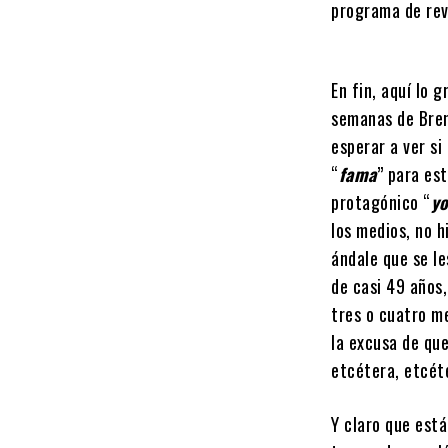
programa de rev
En fin, aquí lo 
semanas de Bren
esperar a ver s
“
fama
” para es
protagónico “
yo
los medios, no h
ándale que se l
de casi 49 años,
tres o cuatro m
la excusa de que
etcétera, etcéte
Y claro que est