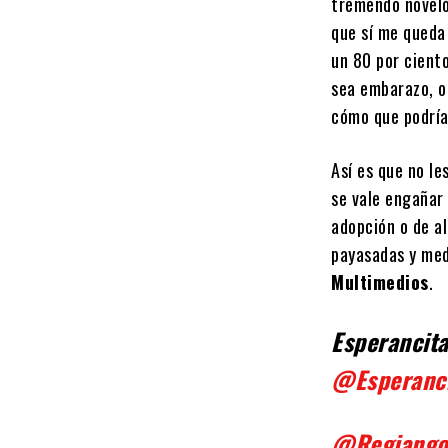
tremendo noveló
que sí me queda
un 80 por ciento
sea embarazo, o 
cómo que podría
Así es que no l
se vale engañar 
adopción o de al
payasadas y med
Multimedios
.
Esperancit
@Esperanc
@Regiang