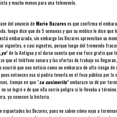
ista y mucho menos para una telenovela.
grave del anuncio de
Mario Bazares
es que confirma el embara
da, luego dice que de 5 semanas y que su médico le dice que 
i está embarazada, sin embargo los Bezares aprovechan su mo
tar vigentes, o casi vigentes, porque luego del tremendo fraca
,yo
” de la Antigua y el darse cuenta que ese foco gratis que l
izo que el teléfono sonara y las ofertas de trabajo no llegaran
es ocurrió que una noticia como un embarazo de alto riesgo de
 pues entonces eso sí podría tenerla en el foco público por lo
eses, tiempo en que “
su casimerito
” embarazo se dé por term
 no se logró o de que ella corría peligro si lo llevaba a término
ra, ya conocen la historia.
án espantados los Bezares, pues no saben cómo vaya a termina