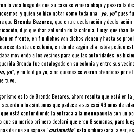
on la vida luego de que su casa se viniera abajo y pasara la d
nocemos, y quien se hizo notar como toda una “
yo, yo
” pues f
os que
Brenda Bezares,
que entre declaración y declaración 
cación, dijo que iban saliendo de la colonia, luego que iban l
ban en frente, en fin dichos van dichos vienen y hasta se proc
epresentante de colonia, en donde según ella había pedido est
daba moviendo a los vecinos para que las autoridades les hicie
querida Brenda fue catalogada en su colonia y entre sus veci
yo, yo
”, y no lo digo yo, sino quienes se vieron ofendidos por el
e tuvo.
gonismo es lo de Brenda Bezares, ahora resulta que está en la
 acuerdo a los síntomas que padece a sus casi 49 años de edad
 que está confundiendo la entrada a la
menopausia
con un po
 que su marido primero declaró que eran 8 semanas, para lue
nas de que su esposa “
casimerito
” está embarazada, a ver, es