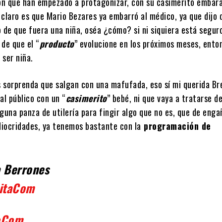
n que han empezado a protagonizar, con su casimerito embara
 claro es que Mario Bezares ya embarró al médico, ya que dijo 
 de que fuera una niña, oséa ¿cómo? si ni siquiera está segur
de que el “
producto
” evolucione en los próximos meses, ento
 ser niña.
es sorprenda que salgan con una mafufada, eso sí mi querida Br
al público con un “
casimerito
” bebé, ni que vaya a tratarse d
guna panza de utilería para fingir algo que no es, que de enga
iocridades, ya tenemos bastante con la
programación de
a Berrones
itaCom
oCom