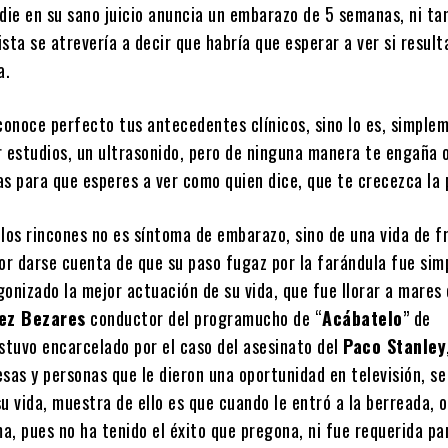
adie en su sano juicio anuncia un embarazo de 5 semanas, ni t
sta se atrevería a decir que habría que esperar a ver si result
a.
conoce perfecto tus antecedentes clínicos, sino lo es, simple
r estudios, un ultrasonido, pero de ninguna manera te engaña 
as para que esperes a ver como quien dice, que te crecezca la 
r los rincones no es síntoma de embarazo, sino de una vida de f
por darse cuenta de que su paso fugaz por la farándula fue si
gonizado la mejor actuación de su vida, que fue llorar a mares
ez Bezares
conductor del programucho de “
Acábatelo
” de
estuvo encarcelado por el caso del asesinato del
Paco Stanley
sas y personas que le dieron una oportunidad en televisión, se
u vida, muestra de ello es que cuando le entró a la berreada, 
ma, pues no ha tenido el éxito que pregona, ni fue requerida p