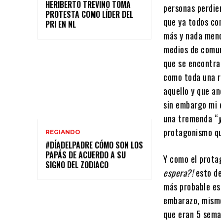
HERIBERTO TREVIÑO TOMA
personas perdier
PROTESTA COMO LÍDER DEL
que ya todos co
PRI EN NL
más y nada men
medios de comuni
que se encontra
como toda una r
aquello y que an
sin embargo mi 
una tremenda “
protagonismo qu
REGIANDO
#DÍADELPADRE CÓMO SON LOS
PAPÁS DE ACUERDO A SU
Y como el prota
SIGNO DEL ZODIACO
espera?!
esto de
más probable es
embarazo, mismo
que eran 5 sema