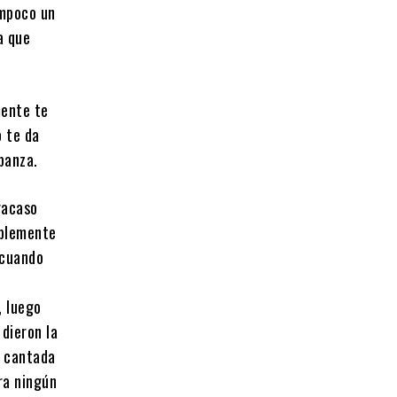
ampoco un
a que
mente te
o te da
panza.
racaso
mplemente
 cuando
, luego
 dieron la
o cantada
ara ningún