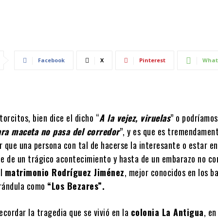
Facebook
X
Pinterest
What
torcitos, bien dice el dicho “
A la vejez, viruelas
” o podríamos
ara maceta no pasa del corredor
”, y es que es tremendamen
r que una persona con tal de hacerse la interesante o estar e
ue de un trágico acontecimiento y hasta de un embarazo no co
el
matrimonio Rodríguez Jiménez
, mejor conocidos en los b
arándula como
“Los Bezares”.
ecordar la tragedia que se vivió en la
colonia La Antigua
, e