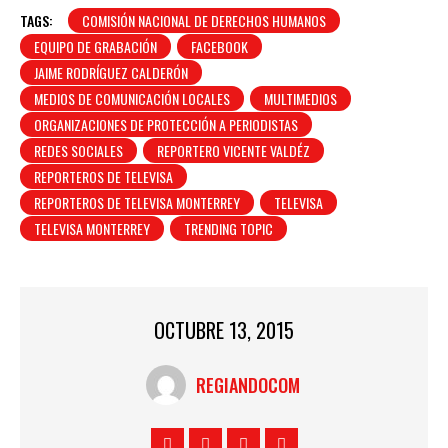
TAGS:
COMISIÓN NACIONAL DE DERECHOS HUMANOS
EQUIPO DE GRABACIÓN
FACEBOOK
JAIME RODRÍGUEZ CALDERÓN
MEDIOS DE COMUNICACIÓN LOCALES
MULTIMEDIOS
ORGANIZACIONES DE PROTECCIÓN A PERIODISTAS
REDES SOCIALES
REPORTERO VICENTE VALDÉZ
REPORTEROS DE TELEVISA
REPORTEROS DE TELEVISA MONTERREY
TELEVISA
TELEVISA MONTERREY
TRENDING TOPIC
OCTUBRE 13, 2015
REGIANDOCOM