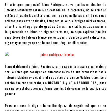
En la imagen que posteó Jaime Rodríguez se ve que los empleados de
Televisa Monterrey están a un costado de la carretera, no se ven que
estén detrás de los matorrales, con ropa camuflajeada, sí, de esa que
utilizan para cazar animales, tampoco se ve que traigan mini cámaras,
al contrario, el
equipo de grabación
es muy visible, quizás gracias a
la ignorancia de Jaime de algunos términos, no supo explicar que los
reporteros de Televisa Monterrey estaban grabando a cierta distancia,
algo muy común ya que se busca tomar ángulos diferentes.
Lamentablemente Jaime Rodríguez al no saber expresarse como debe
ser, lo único que consigue es alimentar la ira de sus broncofans hacia
Televisa Monterrey y contra el
reportero
Vicente Valdéz
quien solo
estaba haciendo su trabajo a
DISTANCIA
y
NO
a
ESCONDIDAS,
pues
que no se estaba quejando Jaime que las televisoras no le cubrían sus
paseos
.
Pues una cosa le digo a Jaime Rodríguez, de seguir así, que no se
sorprenda si se echa encima a la
Comisión Nacional de Derechos