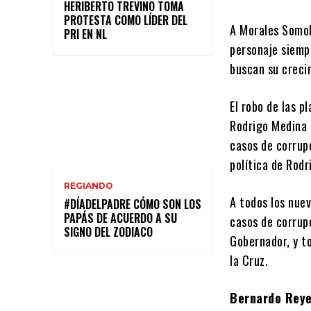
HERIBERTO TREVIÑO TOMA
PROTESTA COMO LÍDER DEL
A Morales Somoh
PRI EN NL
personaje siempr
buscan su creci
El robo de las p
Rodrigo Medina 
casos de corrupc
política de Rodr
REGIANDO
A todos los nue
#DÍADELPADRE CÓMO SON LOS
PAPÁS DE ACUERDO A SU
casos de corrupc
SIGNO DEL ZODIACO
Gobernador, y to
la Cruz.
Bernardo Rey