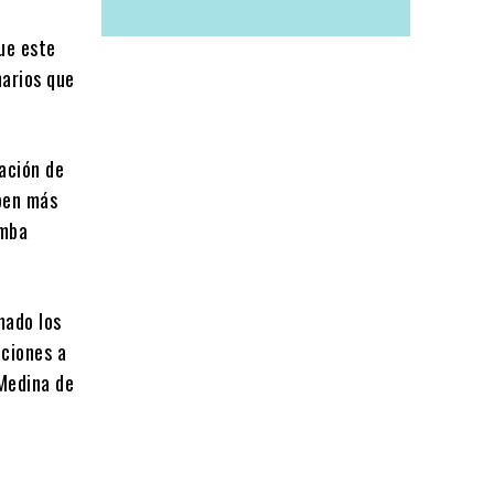
ue este
narios que
ración de
pen más
umba
mado los
cciones a
 Medina de