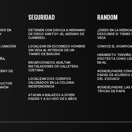
SEGURIDAD
RANDOM
URIÓ EN
DETIENEN CON DROGA A HERMANO
¿CREES EN LA REENC
Y
DE DIEGO SANTOY «EL ASESINO DE
DESCUBRE SI TIENES
CUMBRES»
VIEJA
A CANCIÓN
LOCALIZAN EN ESCOBEDO HOMBRE
CONOCE EL SIGNIFIC
SIN VIDA AL INTERIOR DE UN
TAMBO DE BASURA
HERIBERTO TREVIÑO
ÑA,
PROTESTA COMO LÍD
ENCAPUCHADOS ASALTAN
EN NL
INSTALACIONES DE GALLETERA
CÚETARA
ERRY DE
#DÍADELPADRE CÓM
PAPÁS DE ACUERDO 
LOCALIZAN DOS CUERPOS
DEL ZODIACO
CALCINADOS EN LA COLONIA
NDUCTOR
INDEPENDENCIA
RAMÓN
#DÍADELPADRE: LAS 
TÍPICAS DE PAPÁ
ATACAN A BALAZOS A JOVEN
PADRE Y A SU HIJO DE 5 AÑOS