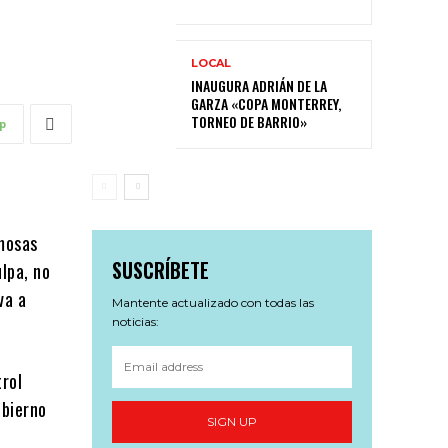
LOCAL
INAUGURA ADRIÁN DE LA
GARZA «COPA MONTERREY,
TORNEO DE BARRIO»
p
amosas
SUSCRÍBETE
ulpa, no
va a
Mantente actualizado con todas las
noticias:
rol
obierno
SIGN UP