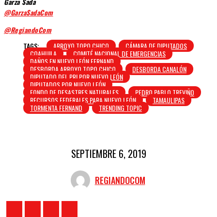
Garza Sada
@GarzaSadaCom
@RegiandoCom
TAGS:
ARROYO TOPO CHICO
CÁMARA DE DIPUTADOS
COAHUILA
COMITÉ NACIONAL DE EMERGENCIAS
DAÑOS EN NUEVO LEÓN FERNAND
DESBORDA ARROYO TOPO CHICO
DESBORDA CANALÓN
DIPUTADO DEL PRI POR NUEVO LEÓN
DIPUTADOS POR NUEVO LEÓN
FONDO DE DESASTRES NATURALES
PEDRO PABLO TREVIÑO
RECURSOS FEDERALES PARA NUEVO LEÓN
TAMAULIPAS
TORMENTA FERNAND
TRENDING TOPIC
SEPTIEMBRE 6, 2019
REGIANDOCOM