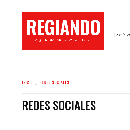
REGIANDO
C
29.8
M
AQUI ROMEMOS LAS REGLAS...
HOME
LOCAL
FARÁNDULA
REGI
INICIO
REDES SOCIALES
REDES SOCIALES
#RECUPEREMOSNL
CUBO
EL CARTÓN DE REGIAND