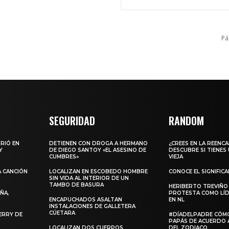
Pá
SEGURIDAD
RANDOM
URIÓ EN
DETIENEN CON DROGA A HERMANO
¿CREES EN LA REENC
Y
DE DIEGO SANTOY «EL ASESINO DE
DESCUBRE SI TIENES
CUMBRES»
VIEJA
A CANCIÓN
LOCALIZAN EN ESCOBEDO HOMBRE
CONOCE EL SIGNIFIC
SIN VIDA AL INTERIOR DE UN
TAMBO DE BASURA
HERIBERTO TREVIÑO
ÑA,
PROTESTA COMO LÍD
ENCAPUCHADOS ASALTAN
EN NL
INSTALACIONES DE GALLETERA
CÚETARA
ERRY DE
#DÍADELPADRE CÓM
PAPÁS DE ACUERDO 
LOCALIZAN DOS CUERPOS
DEL ZODIACO