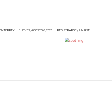
ONTERREY
JUEVES, AGOSTO 6, 2026
REGISTRARSE / UNIRSE
ANDO
SOCIALES
POLÍTICA
SIN@RROBAR DE A
O
ESPACIO CULTURAL
FARÁNDULA