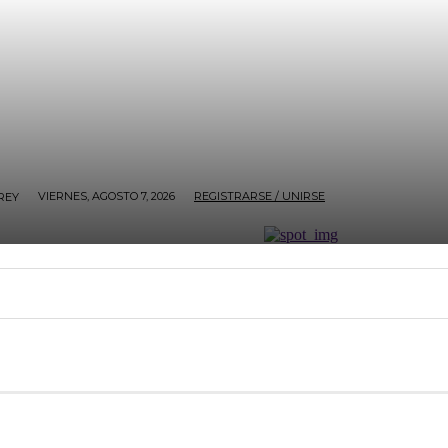
VIERNES, AGOSTO 7, 2026
REGISTRARSE / UNIRSE
REY
O
SOCIALES
POLÍTICA
SIN@RROBAR DE ANAR