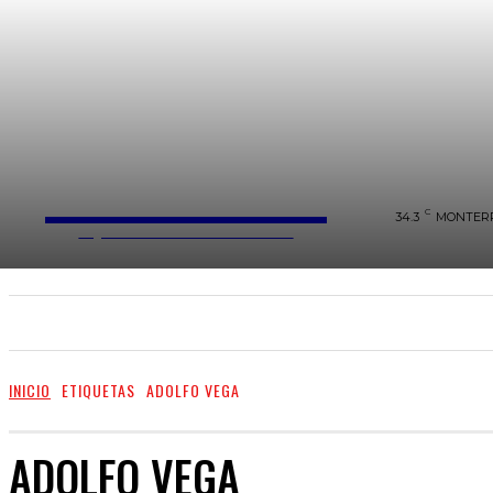
REGIANDO
C
34.3
MONTER
AQUI ROMEMOS LAS REGLAS...
HOME
LOCAL
FARÁNDULA
REGIAND
INICIO
ETIQUETAS
ADOLFO VEGA
ADOLFO VEGA