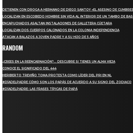
DETIENEN CON DROGA A HERMANO DE DIEGO SANTOY «EL ASESINO DE CUMBRE
LOCALIZAN EN ESCOBEDO HOMBRE SIN VIDA AL INTERIOR DE UN TAMBO DE BA
ENCAPUCHADOS ASALTAN INSTALACIONES DE GALLETERA CÚETARA
LOCALIZAN DOS CUERPOS CALCINADOS EN LA COLONIA INDEPENDENCIA
ATACAN A BALAZOS A JOVEN PADRE Y A SU HIJO DE 5 AÑOS
RANDOM
¿CREES EN LA REENCARNACIÓN?… DESCUBRE SI TIENES UN ALMA VIEJA
CONOCE EL SIGNIFICADO DEL 444
HERIBERTO TREVIÑO TOMA PROTESTA COMO LÍDER DEL PRI EN NL
#DÍADELPADRE CÓMO SON LOS PAPÁS DE ACUERDO A SU SIGNO DEL ZODIACO
#DÍADELPADRE: LAS FRASES TÍPICAS DE PAPÁ
SUSCRIBETE
PARA ESTAR ACTUALIZADO CON LAS ÚLTIMAS
NOVEDADES, OFERTAS Y ANUNCIOS ESPECIALES.