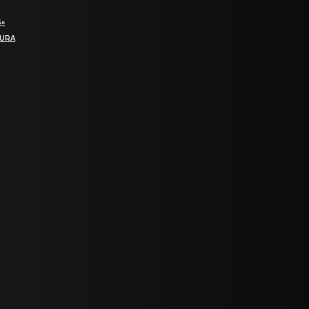
S»
SURA